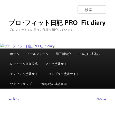
メ
イ
検
ン
索
コ
プロ･フィット日記 PRO_Fit diary
ン
プロフィットでの日々の作業を紹介しています。
テ
ン
ツ
へ
メ
移
ホーム
メールフォーム
施工例紹介
PRO_Fit社外記
イ
動
ン
レビュー＆画像投稿
マイク塗装サイト
メ
ニ
エンブレム塗装サイト
タンブラー塗装サイト
ュ
ー
ウェブショップ
ご依頼時の確認事項
投
←
前へ
次へ
→
稿
ナ
ビ