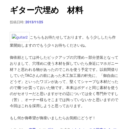
ゲ
ギター穴埋め 材料
ー
シ
投稿日時:
2013/11/25
ョ
ン
こちらもお待たせしております。もう少ししたら作
業開始しますのでもう少々お待ちくださいね。
御依頼としては外したピックアップの穴埋め～部分塗装となって
おりまして、穴埋めに使う木材を探していたら身近にマホガニー
材？と思われる物があったのでこれを使う予定です。以前間借り
していたTACさんの前にあった木工加工屋の軒先に、「御自由に
どうぞ」といったワゴンがあって、堅くてシャープな木材だった
ので幾つか貰っておいた物です。本来はボディと同じ素材を使う
のがセオリーだと思いますがその辺については全く専門外ですし
（苦）、オーナー様もそこまでは拘っていないかと思いますので
今回はこれを採用しようと思っております。
もし何か御希望が御座いましたらお気軽にどうぞ！