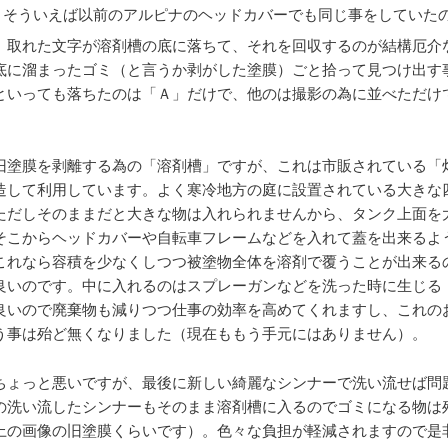
そういえば以前のアルピナのヘッドカバーでも同じ事をしていた
。取れた文字が溶剤槽の底に落ちて、それを回収するのが結構厄介
底に溜まったゴミ（と言うか剥がした塗膜）ごと拾って見つけ出す
といっても落ちたのは「Ａ」だけで、他のは撮影の為に並べただけ
旧塗膜を剥離する為の「溶剤槽」ですが、これは市販されている「
造して利用しています。よく寒冷地方の庭に設置されている大きな
ただしそのままだと大きな物は入れられませんから、タンク上面を
そこからヘッドカバーや自転車フレームなどを入れて蓋を出来るよ
これなら容積を少なくしつつ被塗物全体を溶剤で覆うことが出来る
良いのです。中に入れるのはスプレーガンなどを洗った時に生じる
良いので廃棄物も減りつつ仕事の効率を高めてくれますし、これの
う事は殆ど無くなりました（現在ももう手元にはありません）。
ちょっと悪いですが、最後に新しい綺麗なシンナーで洗い流せば問
の洗い流したシンナーもそのまま溶剤槽に入るのでゴミになる物は
上の画像の旧塗膜くらいです）。色々な負担が軽減されますので是