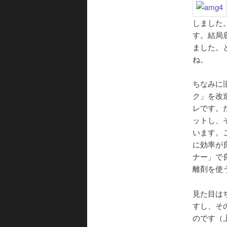
しました
す。結局
ました。
ね。
ちなみに
ク」を改
レです。
ットし、
います。
に効率が
ナー」で
離剤を使
見た目は
すし、そ
のです（