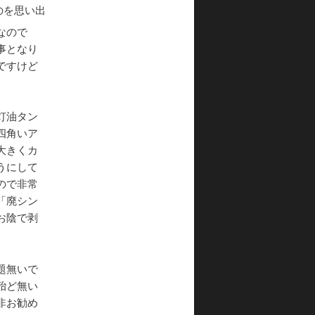
のを思い出
なので
事となり
ですけど
灯油タン
四角いア
大きくカ
うにして
ので非常
「廃シン
お陰で剥
題無いで
殆ど無い
非お勧め