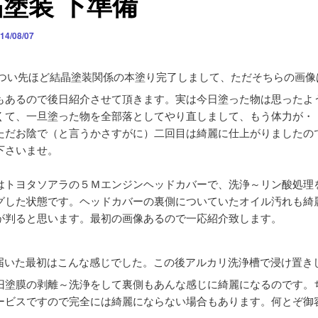
塗装 下準備
14/08/07
つい先ほど結晶塗装関係の本塗り完了しまして、ただそちらの画像
もあるので後日紹介させて頂きます。実は今日塗った物は思ったよ
くて、一旦塗った物を全部落としてやり直しまして、もう体力が・
ただお陰で（と言うかさすがに）二回目は綺麗に仕上がりましたの
下さいませ。
はトヨタソアラの５Ｍエンジンヘッドカバーで、洗浄～リン酸処理
グした状態です。ヘッドカバーの裏側についていたオイル汚れも綺
が判ると思います。最初の画像あるので一応紹介致します。
届いた最初はこんな感じでした。この後アルカリ洗浄槽で浸け置き
旧塗膜の剥離～洗浄をして裏側もあんな感じに綺麗になるのです。
ービスですので完全には綺麗にならない場合もあります。何とぞ御