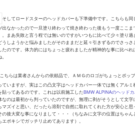
そしてロードスターのヘッドカバーも下準備中です。こちらも同
が出なかったので一旦塗り終わって焼き終わった後もう一度ここま
）。まあ失敗と言う程では無いのですがいつもに比べて少々塗り過
どうしようかと悩みましたがそのままだと延々引きずるのでさっさ
したのです。体力的にはちょっと疲れましたが精神的な事に比べれ
ね。
こちらは業者さんからの依頼品で、ＡＭＧのロゴがちょっとポッ
っていますが、実はこの凸文字はヘッドカバー一体では無くアルミ
を貼ってあるのです。これは以前施工した
BMW ALPINAのヘッド
体なのは最初から判っていたのですが、無理に剥がそうとして文字
らマズイと思い、だったら溶剤で自然に取れてくれた方が安心と思
その後大変な事になりまして・・・（ちなみに文字の位置はちゃん
もエポキシでガッチリ止めてあります）。