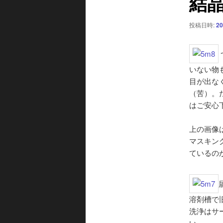
結晶
ー
シ
投稿日時:
20
ョ
ン
いない物
目が出な
（苦）。
はご安心
上の画像
マスキン
ているの
溶剤槽で
洗浄はサ
い。