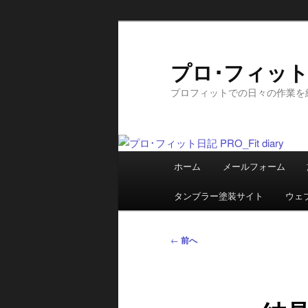
メ
イ
ン
プロ･フィット日記
コ
プロフィットでの日々の作業を
ン
テ
ン
ツ
メ
へ
ホーム
メールフォーム
イ
移
ン
動
タンブラー塗装サイト
ウェ
メ
ニ
投
←
前へ
ュ
稿
ー
ナ
ビ
ゲ