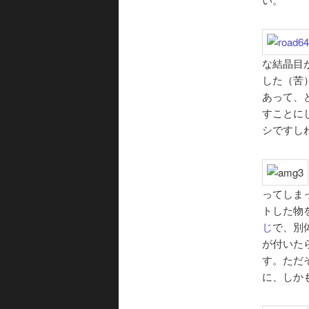
な結晶目
した（苦
あって、
すことに
シですし
ってしま
トした物
じ
で、別
が付いた
す。ただ
に、しか