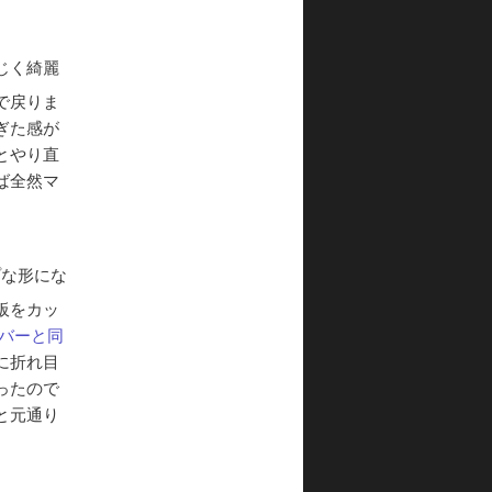
じく綺麗
で戻りま
ぎた感が
とやり直
ば全然マ
プな形にな
板をカッ
カバーと同
に折れ目
ったので
と元通り