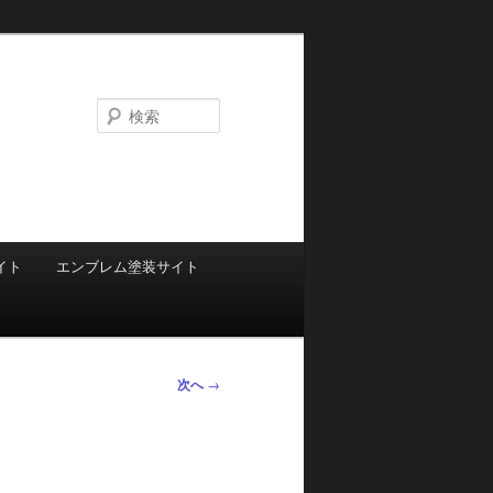
検
索
イト
エンブレム塗装サイト
次へ
→