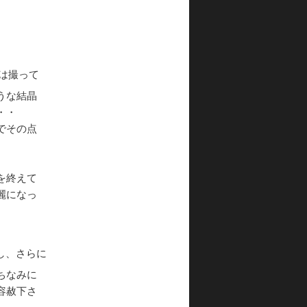
は撮って
うな結晶
・・
でその点
を終えて
麗になっ
し、さらに
ちなみに
容赦下さ