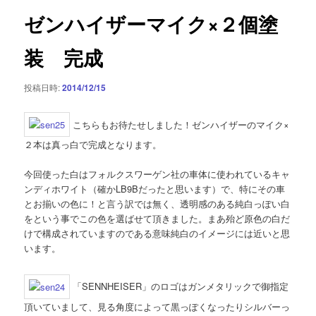
ゲ
ゼンハイザーマイク×２個塗
ー
シ
装 完成
ョ
ン
投稿日時:
2014/12/15
こちらもお待たせしました！ゼンハイザーのマイク×
２本は真っ白で完成となります。
今回使った白はフォルクスワーゲン社の車体に使われているキャ
ンディホワイト（確かLB9Bだったと思います）で、特にその車
とお揃いの色に！と言う訳では無く、透明感のある純白っぽい白
をという事でこの色を選ばせて頂きました。まあ殆ど原色の白だ
けで構成されていますのである意味純白のイメージには近いと思
います。
「SENNHEISER」のロゴはガンメタリックで御指定
頂いていまして、見る角度によって黒っぽくなったりシルバーっ