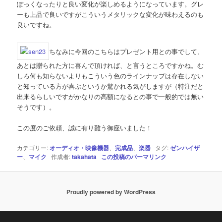
ぽっくなったりと良い変化が楽しめるようになっています。グレ
ーも上品で良いですがこういうメタリックな変化が味わえるのも
良いですね。
ちなみに今回のこちらはプレゼント用との事でして、
あとは贈られた方に喜んで頂ければ、と言うところですかね。む
しろ何も知らないよりもこういう色のラインナップは存在しない
と知っている方が喜ぶというか驚かれる気がしますが（特注だと
出来るらしいですがかなりの高額になるとの事で一般的では無い
そうです）。
この度のご依頼、誠に有り難う御座いました！
カテゴリー:
オーディオ・映像機器
、
完成品
、
楽器
タグ:
ゼンハイザ
ー
、
マイク
作成者:
takahata
この投稿のパーマリンク
Proudly powered by WordPress