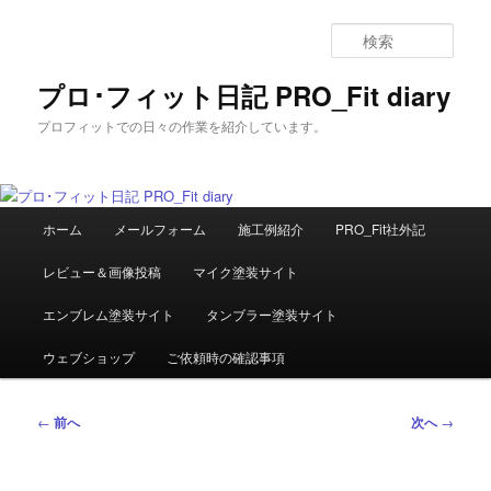
メ
イ
検
ン
索
コ
プロ･フィット日記 PRO_Fit diary
ン
プロフィットでの日々の作業を紹介しています。
テ
ン
ツ
へ
メ
移
ホーム
メールフォーム
施工例紹介
PRO_Fit社外記
イ
動
ン
レビュー＆画像投稿
マイク塗装サイト
メ
ニ
エンブレム塗装サイト
タンブラー塗装サイト
ュ
ー
ウェブショップ
ご依頼時の確認事項
投
←
前へ
次へ
→
稿
ナ
ビ