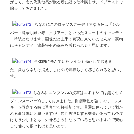
がして、念の為跳ね馬が嵌る所に残った塗膜もサンドブラストで
除去しておきました。
ちなみにこのロッソスクーデリアなる色は「シル
バー→隠蔽し難い赤→クリアー」といった３コートのキャンディ
ー塗装となります。画像だと上手く表現出来ていませんが、実物
はキャンディー塗装特有の深みを感じられると思います。
全体的に歪んでいたラインも修正しておきまし
た。変なウネリは消えましたので気持ちよく感じられると思いま
す。
ちなみにエンブレムの接着はエポキシでは無くセメ
ダインスーパーXにしておきました。耐衝撃性が強くスワロフス
キーを固定する時に重宝する接着剤です。普通に使っていて剥が
れる事は無いと思いますが、次回再塗装する機会があっても今度
はもう少しまともに外せるようになっていると思いますので安心
して使って頂ければと思います。