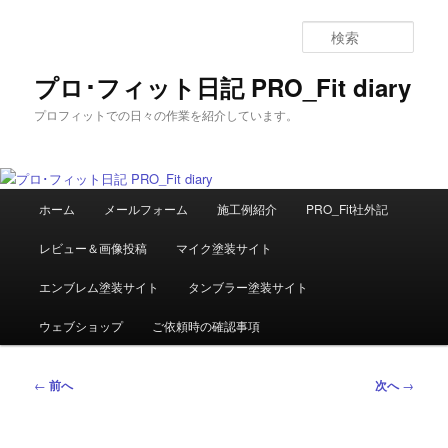
メ
イ
検
ン
索
コ
プロ･フィット日記 PRO_Fit diary
ン
プロフィットでの日々の作業を紹介しています。
テ
ン
ツ
へ
メ
移
ホーム
メールフォーム
施工例紹介
PRO_Fit社外記
イ
動
ン
レビュー＆画像投稿
マイク塗装サイト
メ
ニ
エンブレム塗装サイト
タンブラー塗装サイト
ュ
ー
ウェブショップ
ご依頼時の確認事項
投
←
前へ
次へ
→
稿
ナ
ビ