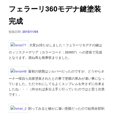
ゲ
フェラーリ360モデナ鍵塗装
ー
シ
完成
ョ
ン
投稿日時:
2015/11/04
大変お待たせしました！フェラーリモデナの鍵は
ロッソスクーデリア（カラーコード：263657）への塗装で完成
となります。跳ね馬も無事収まりました。
最初の状態はシルバーだったのですが、どうやらオ
ーナー様自ら自家塗装されたとの事で塗膜の厚みが凄い事になっ
ていました。ただそれにしてもよくエンブレムを外さずに出来ま
したね・・・（外せれば多分上手く行っていたのではと思う次第
です）。
削ってみると確かに凄い塗膜だったので結局全部剥