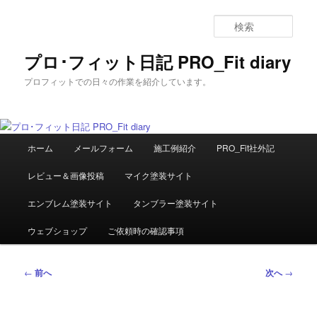
メ
イ
検
ン
索
コ
プロ･フィット日記 PRO_Fit diary
ン
プロフィットでの日々の作業を紹介しています。
テ
ン
ツ
へ
メ
移
ホーム
メールフォーム
施工例紹介
PRO_Fit社外記
イ
動
ン
レビュー＆画像投稿
マイク塗装サイト
メ
ニ
エンブレム塗装サイト
タンブラー塗装サイト
ュ
ー
ウェブショップ
ご依頼時の確認事項
投
←
前へ
次へ
→
稿
ナ
ビ