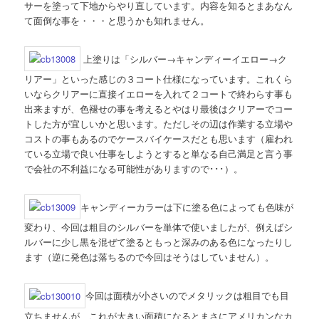
サーを塗って下地からやり直しています。内容を知るとまあなん
て面倒な事を・・・と思うかも知れません。
上塗りは「シルバー→キャンディーイエロー→ク
リアー」といった感じの３コート仕様になっています。これくら
いならクリアーに直接イエローを入れて２コートで終わらす事も
出来ますが、色褪せの事を考えるとやはり最後はクリアーでコー
トした方が宜しいかと思います。ただしその辺は作業する立場や
コストの事もあるのでケースバイケースだとも思います（雇われ
ている立場で良い仕事をしようとすると単なる自己満足と言う事
で会社の不利益になる可能性がありますので･･･）。
キャンディーカラーは下に塗る色によっても色味が
変わり、今回は粗目のシルバーを単体で使いましたが、例えばシ
ルバーに少し黒を混ぜて塗るともっと深みのある色になったりし
ます（逆に発色は落ちるので今回はそうはしていません）。
今回は面積が小さいのでメタリックは粗目でも目
立ちませんが、これが大きい面積になるとまさにアメリカンなカ