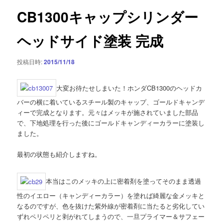
ゲ
CB1300キャップシリンダー
ー
シ
ヘッドサイド塗装 完成
ョ
ン
投稿日時:
2015/11/18
大変お待たせしまいた！ホンダCB1300のヘッドカ
バーの横に着いているスチール製のキャップ、ゴールドキャンデ
ィーで完成となります。元々はメッキが施されていました部品
で、下地処理を行った後にゴールドキャンディーカラーに塗装し
ました。
最初の状態も紹介しますね。
本当はこのメッキの上に密着剤を塗ってそのまま透過
性のイエロー（キャンディーカラー）を塗れば綺麗な金メッキと
なるのですが、色を抜けた紫外線が密着剤に当たると劣化してい
ずれペリペリと剥がれてしまうので、一旦プライマー＆サフェー