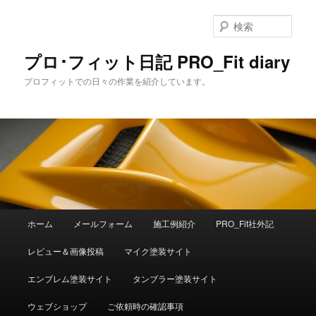
メ
イ
検
ン
索
コ
プロ･フィット日記 PRO_Fit diary
ン
プロフィットでの日々の作業を紹介しています。
テ
ン
ツ
へ
移
動
メ
ホーム
メールフォーム
施工例紹介
PRO_Fit社外記
イ
ン
レビュー＆画像投稿
マイク塗装サイト
メ
ニ
エンブレム塗装サイト
タンブラー塗装サイト
ュ
ー
ウェブショップ
ご依頼時の確認事項