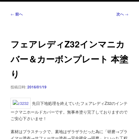
投
←
前へ
次へ
→
稿
ナ
ビ
ゲ
フェアレディZ32インマニカ
ー
シ
バー＆カーボンプレート 本塗
ョ
ン
り
投稿日時:
2016/01/19
先日下地処理を終えていたフェアレディZ32のインテ
ークマニホールドカバーです。無事本塗り完了しておりますので
ご安心下さいませ！
素材はプラスチックで、素地はザラザラだった為に「研磨→プラ
イマー塗布→サフェーサー塗布→完全硬化→研磨」といった工程