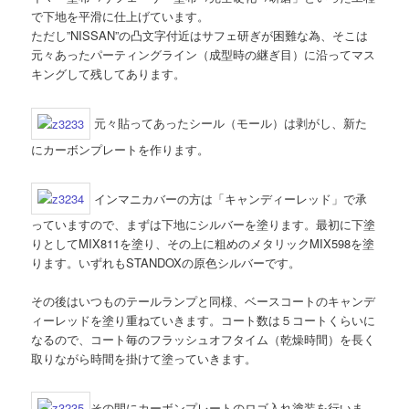
で下地を平滑に仕上げています。
ただし”NISSAN”の凸文字付近はサフェ研ぎが困難な為、そこは
元々あったパーティングライン（成型時の継ぎ目）に沿ってマス
キングして残してあります。
元々貼ってあったシール（モール）は剥がし、新た
にカーボンプレートを作ります。
インマニカバーの方は「キャンディーレッド」で承
っていますので、まずは下地にシルバーを塗ります。最初に下塗
りとしてMIX811を塗り、その上に粗めのメタリックMIX598を塗
ります。いずれもSTANDOXの原色シルバーです。
その後はいつものテールランプと同様、ベースコートのキャンデ
ィーレッドを塗り重ねていきます。コート数は５コートくらいに
なるので、コート毎のフラッシュオフタイム（乾燥時間）を長く
取りながら時間を掛けて塗っていきます。
その間にカーボンプレートのロゴ入れ塗装を行いま