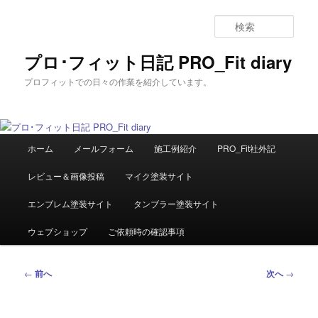
メ
イ
検
ン
索
コ
プロ･フィット日記 PRO_Fit diary
ン
プロフィットでの日々の作業を紹介しています。
テ
ン
ツ
へ
メ
移
ホーム
メールフォーム
施工例紹介
PRO_Fit社外記
イ
動
ン
レビュー＆画像投稿
マイク塗装サイト
メ
ニ
エンブレム塗装サイト
タンブラー塗装サイト
ュ
ー
ウェブショップ
ご依頼時の確認事項
投
←
前へ
次へ
→
稿
ナ
ビ