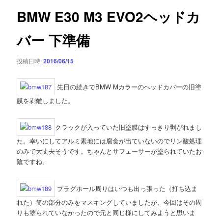
ゲ
BMW E30 M3 EVO2ヘッドカ
ー
シ
バー 下準備
ョ
ン
投稿日時:
2016/06/15
先日の続きでBMW Mカラーのヘッドカバーの旧塗
膜を剥離しました。
クラックが入っていた旧塗膜はすっきり剥がれまし
た。幸いにしてアルミ素地には腐食が出ていないのでリン酸処理
のみで大丈夫そうです。ちゃんとサフェーサーが塗られていたお
陰ですね。
プラグホール周りはいつも出っ張った（打ち込ま
れた）筒の部分のみをマスキングしていましたが、今回はその周
りも塗られていなかったので元と同じ様にしてみようと思いま