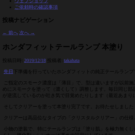
ウェブショップ
ご依頼時の確認事項
投稿ナビゲーション
←
前へ
次へ
→
ホンダフィットテールランプ 本塗り
投稿日時:
2019/12/18
投稿者:
takahata
先日
下準備を行っていたホンダフィットの純正テールランプ
ご指定のスモーク濃度は「薄目」で、型は違いますが以前施
めにスモークを塗って（濃くして）調整します。毎日同じ部
が逆流しているのか吐き気で目覚めたりします（最近あまり
そしてクリアーを塗って本塗り完了です。お待たせしました
クリアーは高品位なタイプの「クリスタルクリアー」の仕様
小物の塗装で、特にテールランプは「塗り肌」を極力無くし