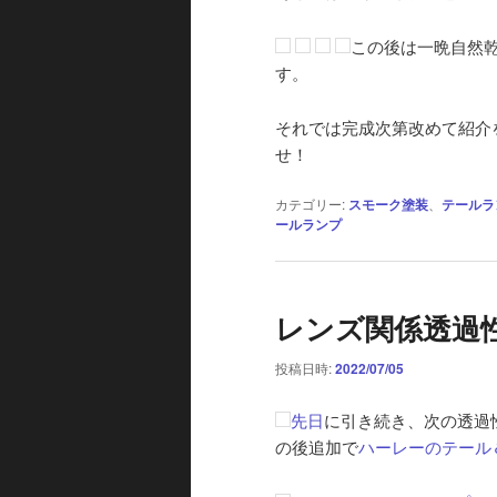
この後は一晩自然乾
す。
それでは完成次第改めて紹介
せ！
カテゴリー:
スモーク塗装
、
テールラ
ールランプ
レンズ関係透過性
投稿日時:
2022/07/05
先日
に引き続き、次の透過
の後追加で
ハーレーのテール