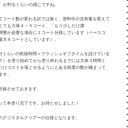
）が判るくらいの感じですね。
てコート数が変わる訳では無く、塗料中の含有量を変えて
くても大体４～５コート、「もう少しだけ濃
調整が必要な場合に１コート分残しています（ベースコ
最大６コートとしています）。
分くらいの乾燥時間＝フラッシュオフタイムを設けている
ク）を塗り始めてから塗り終わるまでには大体３時間く
だけコストを落とせるようにとある程度の数が纏まって
ます。
乾燥させておきます。
って本塗り完了です。お待たせしました！
のクリスタルクリアーの仕様となります。