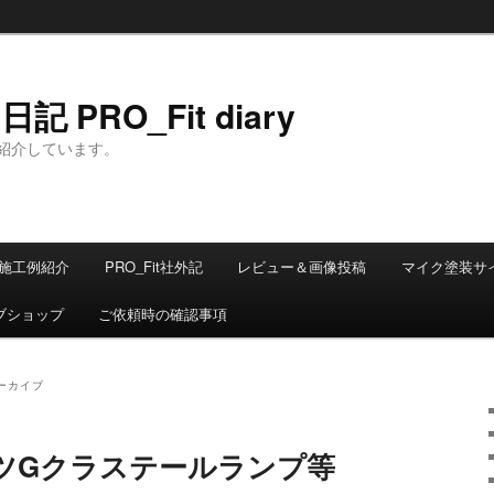
 PRO_Fit diary
紹介しています。
施工例紹介
PRO_Fit社外記
レビュー＆画像投稿
マイク塗装サ
ブショップ
ご依頼時の確認事項
ーカイブ
ツGクラステールランプ等