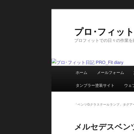
メ
サ
イ
ブ
ン
コ
プロ･フィット日記
コ
ン
プロフィットでの日々の作業を
ン
テ
テ
ン
ン
ツ
ツ
へ
メ
へ
移
ホーム
メールフォーム
イ
移
動
ン
動
タンブラー塗装サイト
ウェ
メ
ニ
ュ
「
ベンツGクラステールランプ
」タグア
ー
メルセデスベン