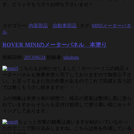
す。どうｙぞもう少々お待ち下さいませ！
カテゴリー:
内装部品
、
自動車部品
|
タグ:
MINIメーターパネ
ル
ROVER MINIのメーターパネル 本塗り
投稿日時:
2013/06/24
投稿者:
takahata
こちらもお待たせしました！ローバーミニの純正メ
ーターパネルも無事本塗り完了しておりますので御安心下さ
い。と言ってもまだ次の作業があるのでこれで完成と言う訳
では無くもう少し続きますが・・・。
上の画像は本塗り前の状態で、純正の塗装は艶消し黒に塗ら
れていますからそちらを足付け処理して塗り易い様にセッテ
ィングしてあります。
ちょっと作業の順番は違いますが紹介いていなかっ
たのでここで割り込みしますね。こちらは色を作成している