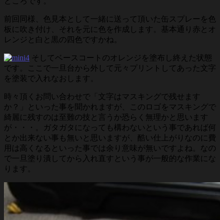
ところです。
前回同様、色見本として一緒に送って頂いた缶スプレーを色
板に吹き付け、それを元に色を作成します。基本通り赤とオ
レンジと白と黒の四色ですかね。
そしてベースコートのオレンジを塗布し終えた状態
です。ここで一旦台から外して元々プリントしてあった文字
を塗装で入れなおします。
時々頂くお問い合わせで「文字はマスキングで残せます
か？」といった事を聞かれますが、このロゴをマスキングで
綺麗に残すのは至難の技と言うか恐らく無理かと思います
が・・・。ガタガタになっても構わないという事であれば何
とか出来ない事も無いと思いますが、酷い仕上がりなのに費
用は高くなるといった事では余り意味が無いですよね。なの
で一旦塗り潰してから入れ直すという事が一般的な作業にな
ります。