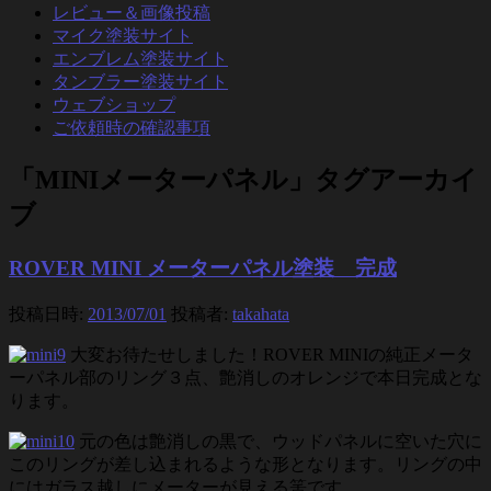
レビュー＆画像投稿
マイク塗装サイト
エンブレム塗装サイト
タンブラー塗装サイト
ウェブショップ
ご依頼時の確認事項
「
MINIメーターパネル
」タグアーカイ
ブ
ROVER MINI メーターパネル塗装 完成
投稿日時:
2013/07/01
投稿者:
takahata
大変お待たせしました！ROVER MINIの純正メータ
ーパネル部のリング３点、艶消しのオレンジで本日完成とな
ります。
元の色は艶消しの黒で、ウッドパネルに空いた穴に
このリングが差し込まれるような形となります。リングの中
にはガラス越しにメーターが見える筈です。