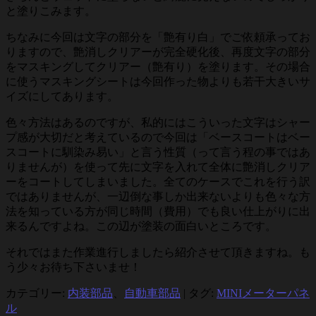
と塗りこみます。
ちなみに今回は文字の部分を「艶有り白」でご依頼承ってお
りますので、艶消しクリアーが完全硬化後、再度文字の部分
をマスキングしてクリアー（艶有り）を塗ります。その場合
に使うマスキングシートは今回作った物よりも若干大きいサ
イズにしてあります。
色々方法はあるのですが、私的にはこういった文字はシャー
プ感が大切だと考えているので今回は「ベースコートはベー
スコートに馴染み易い」と言う性質（って言う程の事ではあ
りませんが）を使って先に文字を入れて全体に艶消しクリア
ーをコートしてしまいました。全てのケースでこれを行う訳
ではありませんが、一辺倒な事しか出来ないよりも色々な方
法を知っている方が同じ時間（費用）でも良い仕上がりに出
来るんですよね。この辺が塗装の面白いところです。
それではまた作業進行しましたら紹介させて頂きますね。も
う少々お待ち下さいませ！
カテゴリー:
内装部品
、
自動車部品
|
タグ:
MINIメーターパネ
ル