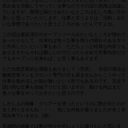
然お金を頂戴してやっている事なのでその辺の意識は勿論し
ていますが、無用な隔たりみたいなところはむしろ無い方が
良いと思っていたりします。仕事と言うよりは「活動」みた
いな形態でありたいと思うところがあったんですよね。
この辺は最近流行のオープンソースみたいなところが憧れで
あったりもして、出来れば色々な事を周りの関わりある方々
と共有したいという事もあり、ただちょっと特異な内容でも
ありますからそれは難しいのでだったらせめて作業内容だけ
でもオープンに出来れば、と言う事もあります。
ただ当然営業的な側面もありまして（苦笑）、当店の場合は
敏腕営業マンもフロント専門の方も居ませんからこうやって
仕事を集めるしか能が無いという所でもあるのです。完全下
請け的な仕事も勿論アリだと思いますが、動ける内はまだ
色々な事をやっておきたいと思うのです。
しかし上の画像、クリアーを塗ったというのに艶が出たのが
全く判りませんね・・・。他にも何枚か撮りましたが全く表
現出来ていません（謝）。
完成時の画像では艶が判りやすいように撮りたいと思いま