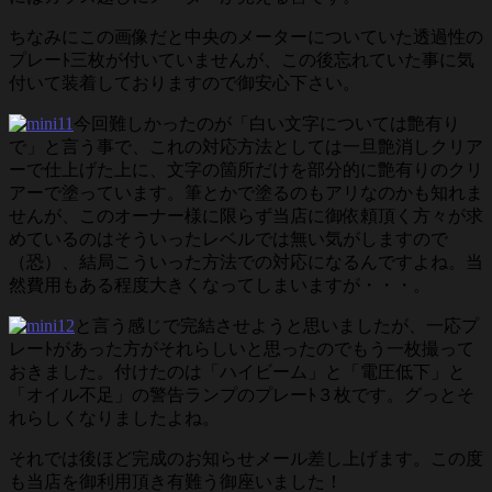
ちなみにこの画像だと中央のメーターについていた透過性の
プレーﾄ三枚が付いていませんが、この後忘れていた事に気
付いて装着しておりますので御安心下さい。
今回難しかったのが「白い文字については艶有り
で」と言う事で、これの対応方法としては一旦艶消しクリア
ーで仕上げた上に、文字の箇所だけを部分的に艶有りのクリ
アーで塗っています。筆とかで塗るのもアリなのかも知れま
せんが、このオーナー様に限らず当店に御依頼頂く方々が求
めているのはそういったレベルでは無い気がしますので
（恐）、結局こういった方法での対応になるんですよね。当
然費用もある程度大きくなってしまいますが・・・。
と言う感じで完結させようと思いましたが、一応プ
レーﾄがあった方がそれらしいと思ったのでもう一枚撮って
おきました。付けたのは「ハイビーム」と「電圧低下」と
「オイル不足」の警告ランプのプレーﾄ３枚です。グっとそ
れらしくなりましたよね。
それでは後ほど完成のお知らせメール差し上げます。この度
も当店を御利用頂き有難う御座いました！