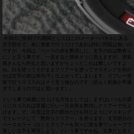
今回のご依頼での難関としてはこのメーターパネルにある
文字部分で、単に塗装で行うだけであれば特に問題は無いの
ですが、今回は「ベースの赤を艶消しに、文字の白は艶有り
に」と言う事です。一見すると簡単そうに思えますが、塗装
屋さんなら判ると思いますがちょっとこれは難しいですよ
ね。白を塗ってそのままクリアーを塗ってマスキングを剥が
せば文字の形は相当汚く仕上がってしまいます。スプレー塗
装で行うロゴ入れはそう言う物なのです（恐らく乾燥が早過
ぎてしまうのではと思います）。
という事で綺麗に仕上げる方法としては、まずはいつもの通
りにロゴ入れは普通に行い一旦全部を艶消しクリアーで仕上
げます。で、今度は文字の部分だけを同じようにマスキング
でトレースして「艶有りクリアー」を塗ります。文字部分の
ベースカラー（白）とクリアーを別々に塗る事でシャープで
美しい文字を再現しよう、という事ですかね。文章だと全く