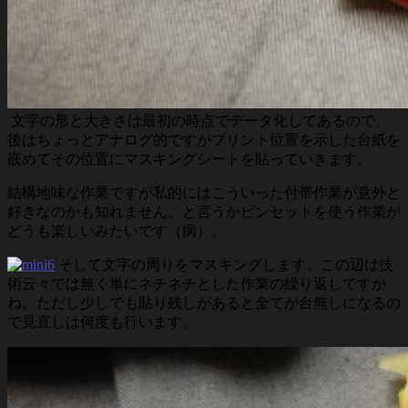
文字の形と大きさは最初の時点でデータ化してあるので、
後はちょっとアナログ的ですがプリント位置を示した台紙を
嵌めてその位置にマスキングシートを貼っていきます。
結構地味な作業ですが私的にはこういった付帯作業が意外と
好きなのかも知れません。と言うかピンセットを使う作業が
どうも楽しいみたいです（病）。
そして文字の周りをマスキングします。この辺は技
術云々では無く単にネチネチとした作業の繰り返しですか
ね。ただし少しでも貼り残しがあると全てが台無しになるの
で見直しは何度も行います。