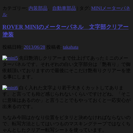
カテゴリー:
内装部品
、
自動車部品
|
タグ:
MINIメーターパネ
ル
ROVER MINIのメーターパネル 文字部クリアー
塗装
投稿日時:
2013/06/28
投稿者:
takahata
先日艶消しクリアーまで仕上げてあったミニのメー
ターパネルです。それぞれの白い文字部分は「艶有り」で御
依頼頂いておりますので最後にそこだけ艶有りクリアーを塗
る事にします。
白く入れた文字より若干大きくカットしてありま
す。と言っても殆ど感じられないくらいですけどね。「そこ
に意味はあるのか」と言うことでもやっておくと一応安心が
出来るのです。
ちなみ今回はかなり位置をピタリと決めなければならないの
で、転写方法としてはいつものマスキングテープではなくち
ゃんとしたクリアー転写シートを使っています。