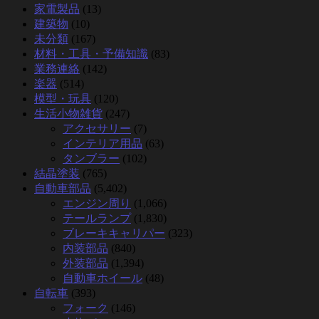
家電製品
(13)
建築物
(10)
未分類
(167)
材料・工具・予備知識
(83)
業務連絡
(142)
楽器
(514)
模型・玩具
(120)
生活小物雑貨
(247)
アクセサリー
(7)
インテリア用品
(63)
タンブラー
(102)
結晶塗装
(765)
自動車部品
(5,402)
エンジン周り
(1,066)
テールランプ
(1,830)
ブレーキキャリパー
(323)
内装部品
(840)
外装部品
(1,394)
自動車ホイール
(48)
自転車
(393)
フォーク
(146)