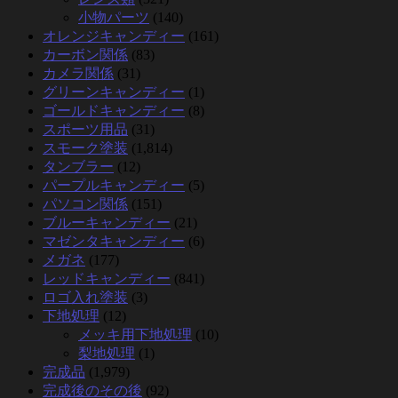
小物パーツ
(140)
オレンジキャンディー
(161)
カーボン関係
(83)
カメラ関係
(31)
グリーンキャンディー
(1)
ゴールドキャンディー
(8)
スポーツ用品
(31)
スモーク塗装
(1,814)
タンブラー
(12)
パープルキャンディー
(5)
パソコン関係
(151)
ブルーキャンディー
(21)
マゼンタキャンディー
(6)
メガネ
(177)
レッドキャンディー
(841)
ロゴ入れ塗装
(3)
下地処理
(12)
メッキ用下地処理
(10)
梨地処理
(1)
完成品
(1,979)
完成後のその後
(92)