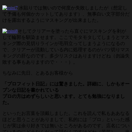
水貼りでは無いので何度か失敗しましたが（想定し
て予備も何個かカットしてあります）、無事白い文字部分だ
けを露出するようにマスキングが出来ました。
そしてクリアーを塗ったら直ぐにマスキングを剥が
して輪郭を馴染ませます。ここでモタモタしてしまうとマス
キング際の見切りラインが毛羽立ってしまうようになるの
で、クリアーが流動している内に処理するのがバツ切りマス
キングの肝なのです。多少リスクはありますけどね（勿論失
敗する事もありますので・・・）。
ちなみに先日、とあるお客様から
「プロフィット日記」には驚きました。詳細に、しかもオー
プンな日記を書かれている
プロの方はめずらしいと思います。とても勉強になりまし
た。
といったお言葉を頂戴しました。これを読んで私もああなる
ほどと思うことがありまして、私的には「プロ」といった感
じが実は余り好きでは無いところがあるのです。店名につい
ているのにどうなんだって話なんですけどね（苦笑）。 当