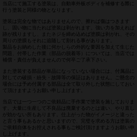
当店にて施工する塗装は、自動車外板ボディを補修する際に
行う塗装と同様の物となります。
塗装は完全な物ではありませんので、擦れば傷はつきます
し、固い物に当たれば塗装は剥がれます。強い力を加えれば
跡が残りますし、またネジを締め込めば塗膜は剥がれ、その
周りの塗膜もそれに追随して割れる事があります。
製品をお納めした後に何かしらの外的な要因を加えて生じた
問題、付帯した作業（部品の脱着等）については、当店では
補償・責任が負えませんので何卒ご了承下さい。
また塗装する部品が単品になっていない場合には、付属品に
対しての破損・紛失・故障等の保証はありません。ご懸念の
場合には予め付属する部品は全て取り外した状態にしておい
て頂けますようお願い申し上げます。
当店では一つ一つのご依頼品に手作業で塗装を施しておりま
す。大量に生産して不良品は廃棄するのとは違い、やり直し
が効かない所もあります。仕上がった物がイメージと違った
と言う事もあるかと思いますので、完璧を求める方は塗装の
ご依頼自体をお控えされる事もご検討頂けますようお願い申
し上げます。