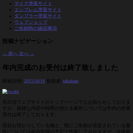
マイク塗装サイト
エンブレム塗装サイト
タンブラー塗装サイト
ウェブショップ
ご依頼時の確認事項
投稿ナビゲーション
←
前へ
次へ
→
年内完成のお受付は終了致しました
投稿日時:
2015/10/16
投稿者:
takahata
先日当ウェブサイトのトップページでもお知らせしておりま
すが、複雑な内容や時間が掛かる案件については年内の作業
受付は終了しております。
現在お預かりしている物と、既にご依頼が決定されている案
件については年内完成の予定で作業しておりますが、今後新