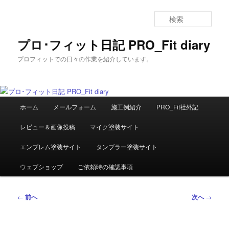
メ
イ
検
ン
索
コ
プロ･フィット日記 PRO_Fit diary
ン
プロフィットでの日々の作業を紹介しています。
テ
ン
ツ
へ
メ
移
ホーム
メールフォーム
施工例紹介
PRO_Fit社外記
イ
動
ン
レビュー＆画像投稿
マイク塗装サイト
メ
ニ
エンブレム塗装サイト
タンブラー塗装サイト
ュ
ー
ウェブショップ
ご依頼時の確認事項
投
←
前へ
次へ
→
稿
ナ
ビ