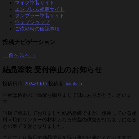
マイク塗装サイト
エンブレム塗装サイト
タンブラー塗装サイト
ウェブショップ
ご依頼時の確認事項
投稿ナビゲーション
←
前へ
次へ
→
結晶塗装 受付停止のお知らせ
投稿日時:
2024/10/15
投稿者:
takahata
平素は格別のご高配を賜りまして誠にありがとうございま
す。
当店で施工しておりました結晶塗装ですが、使用している塗
料＝焼付リンターの材料となる樹脂の供給が打ち切りになる
との事で廃盤となりました。
これにより当店で結晶塗装を行う事が出来なくなりますの