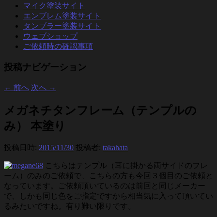
マイク塗装サイト
エンブレム塗装サイト
タンブラー塗装サイト
ウェブショップ
ご依頼時の確認事項
投稿ナビゲーション
←
前へ
次へ
→
メガネチタンフレーム（テンプルの
み） 本塗り
投稿日時:
2015/11/30
投稿者:
takahata
こちらはテンプル（耳に掛かる両サイドのフレ
ーム）のみのご依頼で、こちらの方も今回３個目のご依頼と
なっています。ご依頼頂いているのは前回と同じメーカー
で、しかも同じ色をご指定ですから相当気に入って頂いてい
るみたいですね。有り難い限りです。