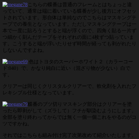
こちらの蝶番は普通のフレームとはちょっと違
っていて、通常は端に着いている蝶番が少し後方にオフセッ
トされています。形自体は単純なのでこちらはマスキングテ
ープでの養生となっています。ただしマスキングテープは一
本で一度に貼ろうとすると端が浮くので、四角く貼る一片ず
つ細かく刻んだテープをそれぞれの面に4枚ずつ貼っていま
す。こうすると端が浮いたりせず時間が経っても剥がれたり
しないんですよね。
色はトヨタのスーパーホワイト２（カラーコー
ド:040）で、かなり純白に近い（混ざり物が少ない）白で
す。
クリアーは同じくクリスタルクリアーで、軟化剤を入れたフ
レキシブル仕様となっています。
蝶番のブツ切りマスキング部分はクリアーを塗
ったら即剥がして（ズラして）フチが馴染むようにします。
全部を塗り終わってからでは無く一個一個これをやるのがコ
ツですかね。
それではこちらも組み付け完了次第改めて紹介いたします。