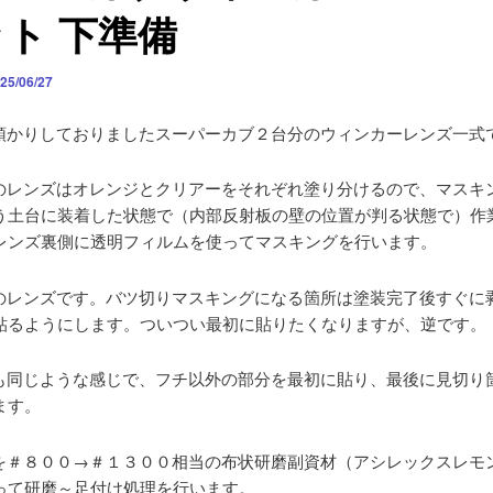
ト 下準備
25/06/27
預かりしておりましたスーパーカブ２台分のウィンカーレンズ一式
のレンズはオレンジとクリアーをそれぞれ塗り分けるので、マスキ
う土台に装着した状態で（内部反射板の壁の位置が判る状態で）作
レンズ裏側に透明フィルムを使ってマスキングを行います。
のレンズです。バツ切りマスキングになる箇所は塗装完了後すぐに
貼るようにします。ついつい最初に貼りたくなりますが、逆です。
も同じような感じで、フチ以外の部分を最初に貼り、最後に見切り
ます。
を＃８００→＃１３００相当の布状研磨副資材（アシレックスレモ
って研磨～足付け処理を行います。