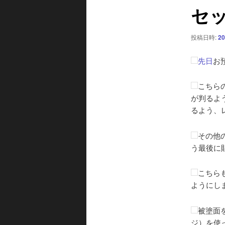
セッ
シ
ョ
ン
投稿日時:
20
先日
お
こちら
が判るよ
るよう、
その他
う最後に
こちら
ようにし
被塗面
ジ）を使