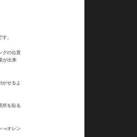
です。
ングの位置
業が出来
剥がせるよ
箇所を貼る
ン→オレン