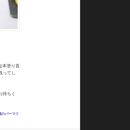
は本塗り直
残ってし
お待ちく
稿のパーマリ