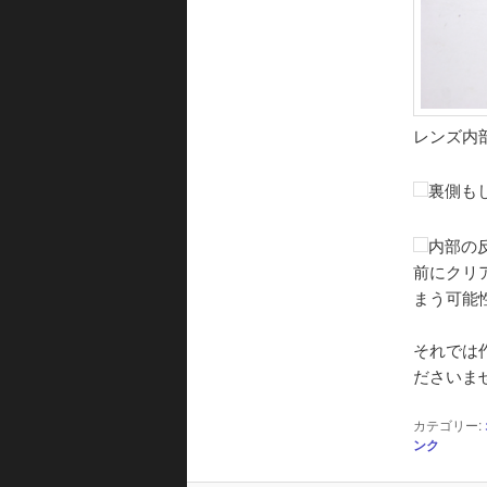
レンズ内
裏側も
内部の
前にクリ
まう可能
それでは
ださいま
カテゴリー:
ンク