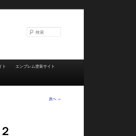
検
索
イト
エンブレム塗装サイト
次へ
→
２