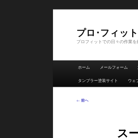
メ
イ
ン
プロ･フィット日記
コ
プロフィットでの日々の作業を
ン
テ
ン
メ
ツ
ホーム
メールフォーム
イ
へ
ン
移
タンブラー塗装サイト
ウェ
メ
動
ニ
投
←
前へ
ュ
稿
ー
ナ
ビ
ス
ゲ
ー