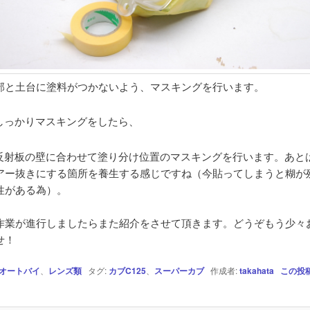
部と土台に塗料がつかないよう、マスキングを行います。
しっかりマスキングをしたら、
反射板の壁に合わせて塗り分け位置のマスキングを行います。あと
アー抜きにする箇所を養生する感じですね（今貼ってしまうと糊が
性がある為）。
作業が進行しましたらまた紹介をさせて頂きます。どうぞもう少々
せ！
オートバイ
、
レンズ類
タグ:
カブC125
、
スーパーカブ
作成者:
takahata
この投