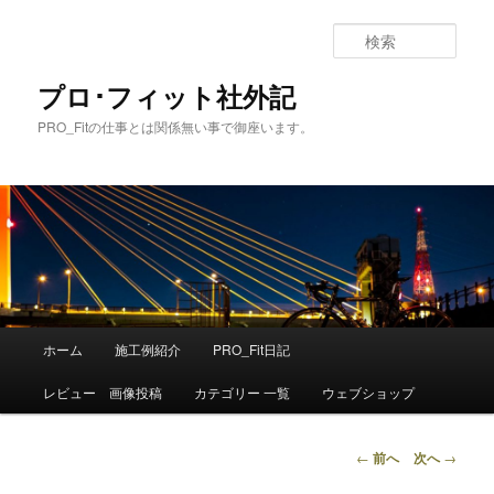
メ
イ
検
ン
索
コ
プロ･フィット社外記
ン
PRO_Fitの仕事とは関係無い事で御座います。
テ
ン
ツ
へ
移
動
メ
ホーム
施工例紹介
PRO_Fit日記
イ
ン
レビュー 画像投稿
カテゴリー 一覧
ウェブショップ
メ
ニ
ュ
投
←
前へ
次へ
→
ー
稿