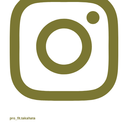
pro_fit.takahata