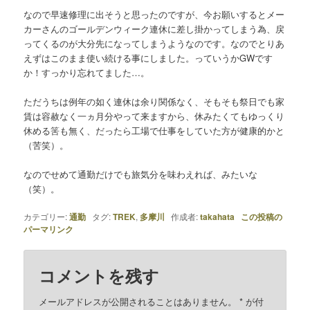
なので早速修理に出そうと思ったのですが、今お願いするとメー
カーさんのゴールデンウィーク連休に差し掛かってしまう為、戻
ってくるのが大分先になってしまうようなのです。なのでとりあ
えずはこのまま使い続ける事にしました。っていうかGWです
か！すっかり忘れてました…。
ただうちは例年の如く連休は余り関係なく、そもそも祭日でも家
賃は容赦なく一ヵ月分やって来ますから、休みたくてもゆっくり
休める筈も無く、だったら工場で仕事をしていた方が健康的かと
（苦笑）。
なのでせめて通勤だけでも旅気分を味わえれば、みたいな
（笑）。
カテゴリー:
通勤
タグ:
TREK
,
多摩川
作成者:
takahata
この投稿の
パーマリンク
コメントを残す
メールアドレスが公開されることはありません。
*
が付