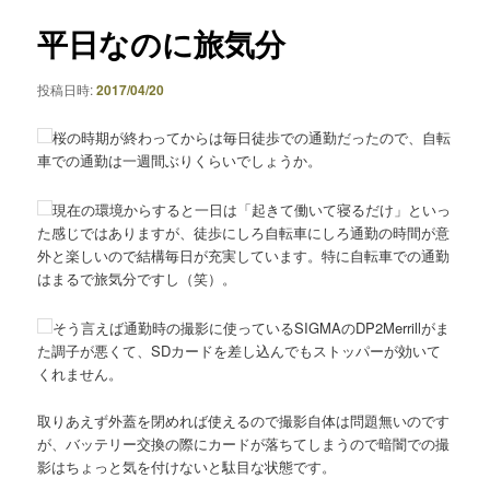
ナ
ビ
平日なのに旅気分
ゲ
ー
投稿日時:
2017/04/20
シ
ョ
桜の時期が終わってからは毎日徒歩での通勤だったので、自転
ン
車での通勤は一週間ぶりくらいでしょうか。
現在の環境からすると一日は「起きて働いて寝るだけ」といっ
た感じではありますが、徒歩にしろ自転車にしろ通勤の時間が意
外と楽しいので結構毎日が充実しています。特に自転車での通勤
はまるで旅気分ですし（笑）。
そう言えば通勤時の撮影に使っているSIGMAのDP2Merrillがま
た調子が悪くて、SDカードを差し込んでもストッパーが効いて
くれません。
取りあえず外蓋を閉めれば使えるので撮影自体は問題無いのです
が、バッテリー交換の際にカードが落ちてしまうので暗闇での撮
影はちょっと気を付けないと駄目な状態です。