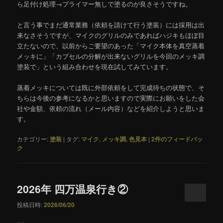
ら足付け処理→プライマー無しで塗るのが良さそうですね。
と言う事でまだ通常業務（依頼を請けて行う塗装）には採用は出
来なさそうですが、マイクのグリルのみであればハジキもほぼ目
立たないので、以前からご要望のあった「マイク本体を真空蒸着
メッキに」「カプセルの分解が出来ないグリルを今回のメッキ調
塗装で」という組み合わせを現在試してみています。
蒸着メッキについては既に外部依頼をして完成待ちの状態で、そ
ちらは今後の参考になるかと思いますので実際にお願いをした会
社や金額、依頼の流れ（メール内容）などを紹介しようと思いま
す。
カテゴリー:
塗装
|
タグ:
マイク
,
メッキ調
,
色見本
|
2
件のフィードバッ
ク
2026年 四万温泉行き②
投稿日時:
2026/06/20