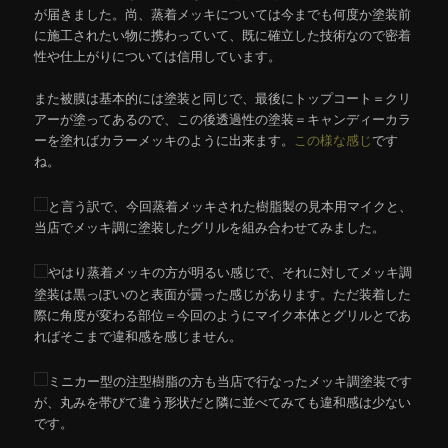
が届きました。尚、蒸着メッキについては今までも何度か塗装前
に施工されたい物に携わっていて、既に確立した技術なので密着
性や仕上がりについては信用しています。
また被膜は基本的には塗装と同じで、最後にトップコート＝クリ
アーが塗ってあるので、この後透過性の塗装＝キャンディーカラ
ーを塗ればカラーメッキのように出来ます。
この様な感じ
です
ね。
と言う訳で、今回蒸着メッキされた樹脂製の見本用マイクと、
当店でメッキ調に塗装したグリルを組み合わせてみました。
やはり蒸着メッキの方が明るい感じで、それに対してメッキ調
塗装は黒っぽいのと表面が曇った感じがあります。ただ装着した
際に角度が変わる部位＝今回のようにマイク本体とグリルとであ
ればそこまで違和感を感じません。
ミニカー型の注型樹脂の方も当店で行なったメッキ調塗装です
が、丸みを帯びて違う形状だと隣に並べてみても違和感は少ない
です。