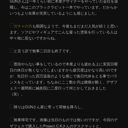
GUNさんは一年くらい前に本業デザイナーをやっていた会社を退
職し、今はこのブラックラビット一本でやっています。だからか
いつもより在庫が充実しているようにも感じました。
ガチャの方
も順調なようで、今後もまだまだ人気が続くと思い
ます。ソフビやフィギュアでこんな凝った塗装を行っている人は
中々他に居ないですからね。
と言う訳で無事二日目も終了です。
普段やらない事をしているので本業よりも疲れる上に実質日曜
日の休日が無くなってしまいますから疲労度はかなり高いのです
が、先日行った四万温泉のような感じで後日代休をとる事でバラ
ンスをとっています。ちなみにここ数か月は腰痛が酷く、デザフ
ェス一週間前に鍼灸院に二度行って何とかしておきました
（笑）。
帰りはGUNさん家に寄って荷物を降ろし、
無事帰宅です。画像は当日のものでは無いのですが、今回のデ
ザフェスで購入したProject.C.Kさんのデスクマットと、