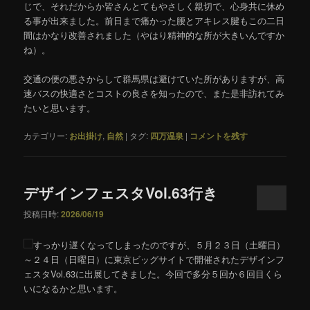
じで、それだからか皆さんとてもやさしく親切で、心身共に休め
る事が出来ました。前日まで痛かった腰とアキレス腱もこの二日
間はかなり改善されました（やはり精神的な所が大きいんですか
ね）。
交通の便の悪さからして群馬県は避けていた所がありますが、高
速バスの快適さとコストの良さを知ったので、また是非訪れてみ
たいと思います。
カテゴリー:
お出掛け
,
自然
|
タグ:
四万温泉
|
コメントを残す
デザインフェスタVol.63行き
投稿日時:
2026/06/19
すっかり遅くなってしまったのですが、５月２３日（土曜日）
～２４日（日曜日）に東京ビッグサイトで開催されたデザインフ
ェスタVol.63に出展してきました。今回で多分５回か６回目くら
いになるかと思います。