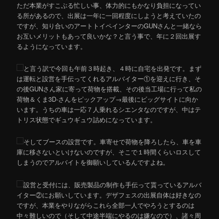
ただ本業がすこぶる忙しい事、体力的にもかなり負担になってい
る所があるので、出展は一年に一回程度にしようと考えていたの
ですが、知り合いのアートトイペインターのGUNさんと一緒なら
お互いメリットもあって良いかな？と言う事で、年に２回出展す
るようになっています。
と言う訳で今回も午前３時起き、４時に自宅を出発です。まず
は運転と設営を手伝ってくれるアルバイター①を迎えに行き、そ
の後GUNさん家に寄って荷物を搭載、その後当工場に行って私の
荷物＆くま3D-さんをピックアップ→最後にビッグサイトに向か
います。うちの車は一応７人乗れるシエンタなのですが、中はテ
トリス状態でギュウギュウ詰めになっています。
そしてブースの設営です。車寄せで荷物を降ろしたら、車を車
庫に移さないといけないのですが、そこで１時間くらいロスして
しまうのでアルバイトを御願いしているんですよね。
設営と受付には、販売製品の制作も手伝って貰っているアルバ
イター②にお願いしています。デザフェスの出展自体は好きなの
ですが、本業をやりながらこれら全部一人でやろうとするのは
中々難しいので（そして中途半端にやるのは嫌なので）、諸々周