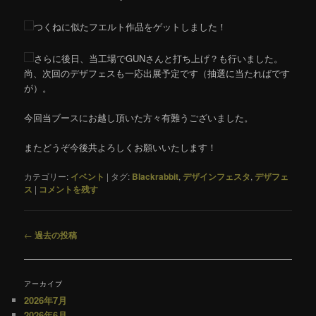
つくねに似たフエルト作品をゲットしました！
さらに後日、当工場でGUNさんと打ち上げ？も行いました。
尚、次回のデザフェスも一応出展予定です（抽選に当たればです
が）。
今回当ブースにお越し頂いた方々有難うございました。
またどうぞ今後共よろしくお願いいたします！
カテゴリー:
イベント
|
タグ:
Blackrabbit
,
デザインフェスタ
,
デザフェ
ス
|
コメントを残す
投
←
過去の投稿
稿
ナ
ビ
アーカイブ
ゲ
2026年7月
ー
2026年6月