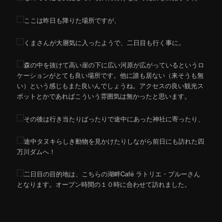
ここは昨日も降りた場所ですが、
くまさんが大層気に入ったようで、二日目も行く事に。
森の中を抜けて高い崖の下に広い河原が広がっているというロ
ケーションがとても良い場所です。他に誰も居ない（来そうも無
い）という感じもまた良いんでしょうね。アクセスの良い観光ス
ポットとかであればこういう雰囲気は無かったと思います。
その後は行き当たりばったりで途中にあった神社に寄ったり、
途中タヌキらしき動物を見かけたりしながら前日にも訪れた四
万川ダムへ！
二日目の目的地は、こちらの湖畔Café ラトリエ・ブルーさん
となります。オープン時間の１０時に合わせて訪れました。