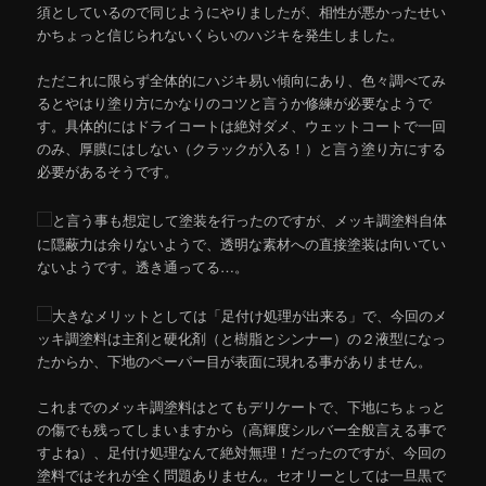
須としているので同じようにやりましたが、相性が悪かったせい
かちょっと信じられないくらいのハジキを発生しました。
ただこれに限らず全体的にハジキ易い傾向にあり、色々調べてみ
るとやはり塗り方にかなりのコツと言うか修練が必要なようで
す。具体的にはドライコートは絶対ダメ、ウェットコートで一回
のみ、厚膜にはしない（クラックが入る！）と言う塗り方にする
必要があるそうです。
と言う事も想定して塗装を行ったのですが、メッキ調塗料自体
に隠蔽力は余りないようで、透明な素材への直接塗装は向いてい
ないようです。透き通ってる…。
大きなメリットとしては「足付け処理が出来る」で、今回のメ
ッキ調塗料は主剤と硬化剤（と樹脂とシンナー）の２液型になっ
たからか、下地のペーパー目が表面に現れる事がありません。
これまでのメッキ調塗料はとてもデリケートで、下地にちょっと
の傷でも残ってしまいますから（高輝度シルバー全般言える事で
すよね）、足付け処理なんて絶対無理！だったのですが、今回の
塗料ではそれが全く問題ありません。セオリーとしては一旦黒で