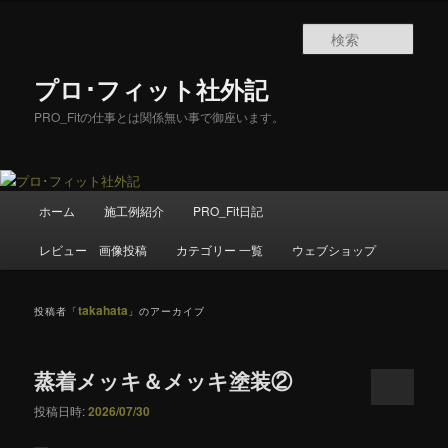
メ
サ
イ
ブ
検
ン
コ
索
コ
ン
プロ･フィット社外記
ン
テ
テ
ン
PRO_Fitの仕事とは関係無い事で御座います。
ン
ツ
ツ
へ
へ
移
移
動
メ
ホーム
施工例紹介
PRO_Fit日記
動
イ
ン
レビュー 画像投稿
カテゴリー 一覧
ウェブショップ
メ
ニ
ュ
takahata
投稿者「
」のアーカイブ
ー
蒸着メッキ＆メッキ塗装②
投稿日時:
2026/07/30