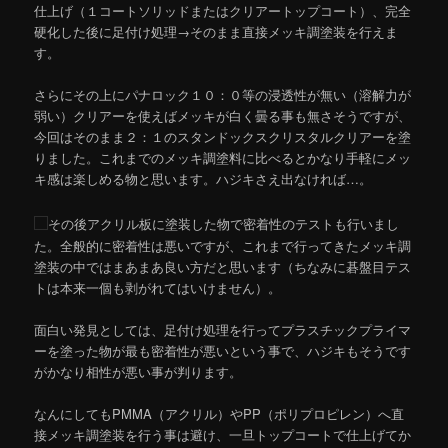
仕上げ（１コートソリッドまたはクリアートップコート）、完全
硬化した後に足付け処理→そのまま直接メッキ調塗装を行えま
す。
さらにその上にパナロック１０：０等の浸透性が無い（溶解力が
弱い）クリアーを使えばメッキが白く曇る事も無さそうですが、
今回はそのまま２：１のスタンドックスクリスタルクリアーを塗
りました。これまでのメッキ調塗料に比べるとかなり手軽にメッ
キ感は楽しめる物と思います。ハジキさえ出なければ…。
その後アクリル板に塗装した物で密着性のテストも行いまし
た。全般的に密着性は悪いですが、これまで行ってきたメッキ調
塗装の中ではまあまあ良い方だと思います（ちなみに碁盤目テス
トは本来一個も剥がれてはいけません）。
面白い発見としては、足付け処理を行ってプラスチックプライマ
ーを塗った物が最も密着性が悪いという事で、ハジキもそうです
がかなり相性が悪い事が判ります。
なんにしてもPMMA（アクリル）やPP（ポリプロピレン）へ直
接メッキ調塗装を行う事は避け、一旦トップコートで仕上げてか