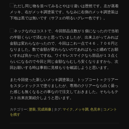
ただし同じ物を並べてみるとやはり違いは歴然です。左が蒸着
メッキ、右がメッキ調塗装です。ちなみに右側のメッキ調塗装は
下地は黒では無いです（サフェの明るいグレー色です）。
ネックなのはコストで、今回部品点数が１個になったので当初
の半額くらいで済むかと思っていましたが、出来上がってみれば
金額は変わらなかったので、今回はこれ一点で４６，７０６円と
なりました。数で金額が変わらないのであればもっと纏めてお願
いすれば良かったですね。ワイヤレスマイクなら部品が１３点く
らいになるので今回と同じ金額ならむしろ安くなりますから、次
回お願いする時は事前に見積もりを確認しようと思います。
また今回使った新しいメッキ調塗装は、トップコート＝クリアー
をスタンドックスで塗りましたが、専用のクリアーなら白く曇っ
た感じも無くなるとの事なので注文しておきました。そちらもテ
スト出来次第紹介しようと思います。
カテゴリー:
塗装
,
完成画像
|
タグ:
マイク
,
メッキ調
,
色見本
|
コメント
を残す