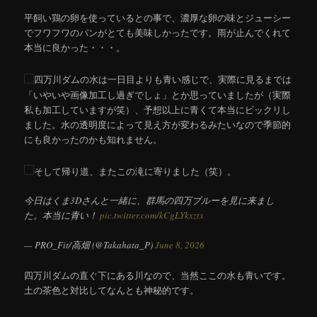
平飼い鶏の卵を使っているとの事で、濃厚な卵の味とジューシー
でフワフワのパンがとても美味しかったです。雨が止んでくれて
本当に良かった・・・。
四万川ダムの水は一日目よりも青い感じで、実際に見るまでは
「いやいや画像加工し過ぎでしょ」とか思っていましたが（実際
私も加工していますが笑）、予想以上に青くて本当にビックリし
ました。水の透明度によって見え方が変わるみたいなので季節的
にも良かったのかも知れません。
そして帰り道、またこの滝に寄りました（笑）。
今日はくま3Dさんと一緒に、群馬の四万ブルーを見に来まし
た。本当に青い！
pic.twitter.com/kCgLYkxztx
— PRO_Fit/高畑 (@Takahata_P)
June 8, 2026
四万川ダムの直ぐ下にある川なので、当然ここの水も青いです。
土の茶色と対比してなんとも神秘的です。