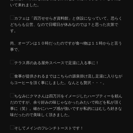
いて来れました。
カフェは「四万せせらぎ資料館」と併設になっていて、恐らく
どちらも公営、なので日曜日が休みなのでは？と思った次第で
す。
尚、オープンは１０時だったのですが食べ物は１１時からと言う
事で、
テラス席のある屋外スペースで足湯に入る事に！
食事が提供されるまではこちらの源泉掛け流し足湯に入りなが
らコーヒーを頂く事にしました。なんとも贅沢・・・。
ちなみにクマさんは四万川をイメージしたハーブティーを頼ん
だのですが、余り好みの味じゃなかったみたいで殆どを私が頂く
事に（笑）。確かにハーブ感が強いですが私的にはむしろ好きな
味だったので美味しく頂きました。
そしてメインのフレンチトーストです！