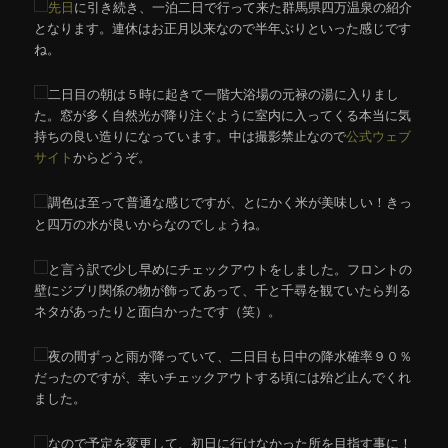
先日
に引き続き、一泊二日で行って来た群馬県四万温泉の紹介
となります。連休はお正月以来なので半年ぶりといった感じです
ね。
二日目の朝は５時に起きて一階大浴場の元禄の湯に入りまし
た。窓が多く自然光が降り注ぐように室内に入ってくる本当に気
持ちの良い造りになっています。中は撮影禁止なので
公式ウェブ
サイト
からどうぞ。
調色は至って普通な感じですが、とにかく米が美味しい！きっ
と四万の水が良いからなのでしょうね。
と言う訳で少し早めにチェックアウトをしました。フロントの
壁にジブリ関係の物が飾ってあって、千と千尋を観ていたら判る
ネタがあったりと面白かったです（笑）。
夜の間ずっと雨が降っていて、二日目も日中の降水確率９０％
だったのですが、幸いチェックアウトする頃には殆ど止んでくれ
ました。
なので予定を変更して、初日に行けなかった所を目指す事に！