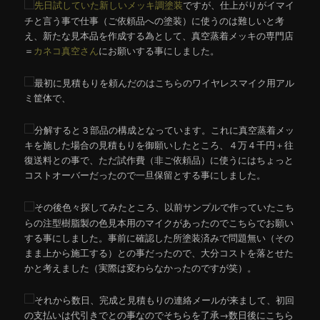
先日試していた新しいメッキ調塗装
ですが、仕上がりがイマイ
チと言う事で仕事（ご依頼品への塗装）に使うのは難しいと考
え、新たな見本品を作成する為として、真空蒸着メッキの専門店
＝
カネコ真空さん
にお願いする事にしました。
最初に見積もりを頼んだのはこちらのワイヤレスマイク用アル
ミ筐体で、
分解すると３部品の構成となっています。これに真空蒸着メッ
キを施した場合の見積もりを御願いしたところ、４万４千円＋往
復送料との事で、ただ試作費（非ご依頼品）に使うにはちょっと
コストオーバーだったので一旦保留とする事にしました。
その後色々探してみたところ、以前サンプルで作っていたこち
らの注型樹脂製の色見本用のマイクがあったのでこちらでお願い
する事にしました。事前に確認した所塗装済みで問題無い（その
まま上から施工する）との事だったので、大分コストを落とせた
かと考えました（実際は変わらなかったのですが笑）。
それから数日、完成と見積もりの連絡メールが来まして、初回
の支払いは代引きでとの事なのでそちらを了承→数日後にこちら