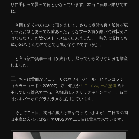
りに手伝って貰って何とかなっています。本当に有難い限りです
ね。
今回も多くの方に来て頂きまして、さらに場所も良く通路が広
かったお陰もあって以前あったようなブース前が酷い混雑状況に
はならなく、お陰でストレス無く出来ました。一時的に溢れても
隣がGUNさんなのでとても気が楽なのです（笑）。
と言う訳で無事一日目が終わり、帰ってから足りない分を増産
しました。
こちらは背面がフェラーリのホワイトパール＝ビアンコフジ
（カラーコード：226027）で、何度か
リモコンキーの塗装
で採
用している塗色ですね。色相環はメタリックキャンディー、背面
はシルバーホログラムラメを採用しています。
そして二日目。初日の搬入は車を使っていますが、二日間の間
は車庫に入れっぱなしでOKなので二日目は電車で来ています。