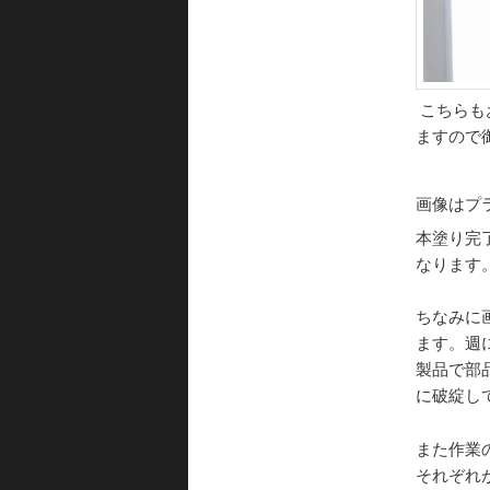
こちらも
ますので
画像はプ
本塗り完了
なります
ちなみに
ます。週
製品で部
に破綻し
また作業
それぞれ