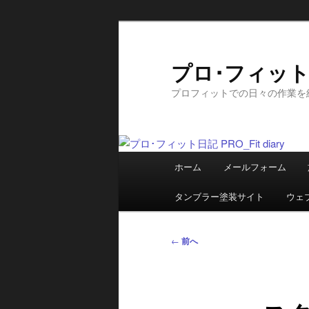
メ
イ
ン
プロ･フィット日記
コ
プロフィットでの日々の作業を
ン
テ
ン
ツ
メ
へ
ホーム
メールフォーム
イ
移
ン
動
タンブラー塗装サイト
ウェ
メ
ニ
投
←
前へ
ュ
稿
ー
ナ
ビ
ゲ