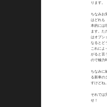
ります。
ちなみお
はどれも
本的には
ます。た
はオプシ
なるとど
これによ
がると言
ので極力
ちなみに
る新車の
すけどね
それでは
せ！