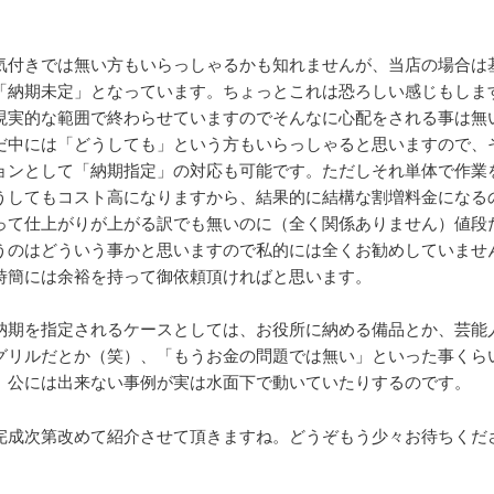
気付きでは無い方もいらっしゃるかも知れませんが、当店の場合は
「納期未定」となっています。ちょっとこれは恐ろしい感じもしま
現実的な範囲で終わらせていますのでそんなに心配をされる事は無
だ中には「どうしても」という方もいらっしゃると思いますので、
ョンとして「納期指定」の対応も可能です。ただしそれ単体で作業
うしてもコスト高になりますから、結果的に結構な割増料金になる
って仕上がりが上がる訳でも無いのに（全く関係ありません）値段
うのはどういう事かと思いますので私的には全くお勧めしていませ
時簡には余裕を持って御依頼頂ければと思います。
納期を指定されるケースとしては、お役所に納める備品とか、芸能
グリルだとか（笑）、「もうお金の問題では無い」といった事くら
。公には出来ない事例が実は水面下で動いていたりするのです。
完成次第改めて紹介させて頂きますね。どうぞもう少々お待ちくだ