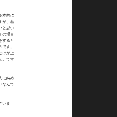
基本的に
すが、基
いと思い
その場合
をすると
のです。
だけが上
ん。です
人に納め
いなんで
さいま