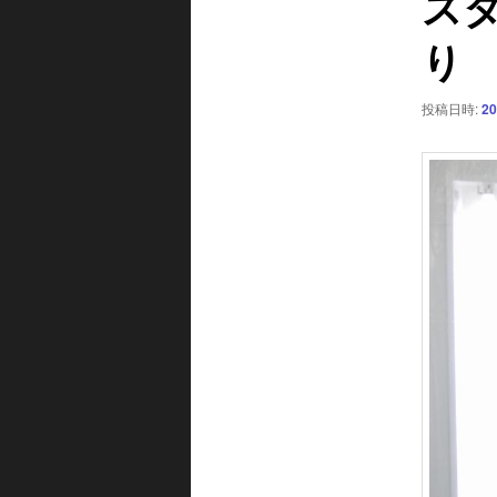
ス
ー
り
シ
ョ
ン
投稿日時:
20