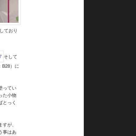
しており
そして
B28）に
塗ってい
った小物
ばとっく
ますが、
う事はあ