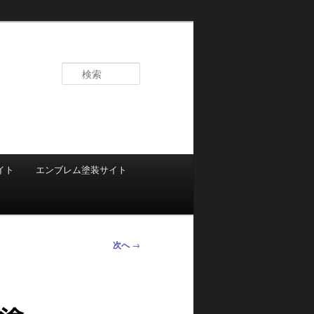
検
索
イト
エンブレム塗装サイト
次へ
→