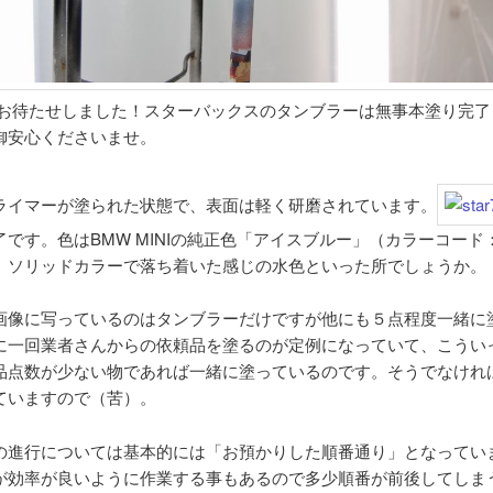
お待たせしました！スターバックスのタンブラーは無事本塗り完了
御安心くださいませ。
ライマーが塗られた状態で、表面は軽く研磨されています。
です。色はBMW MINIの純正色「アイスブルー」（カラーコード：
。ソリッドカラーで落ち着いた感じの水色といった所でしょうか。
画像に写っているのはタンブラーだけですが他にも５点程度一緒に
に一回業者さんからの依頼品を塗るのが定例になっていて、こうい
品点数が少ない物であれば一緒に塗っているのです。そうでなけれ
ていますので（苦）。
の進行については基本的には「お預かりした順番通り」となってい
が効率が良いように作業する事もあるので多少順番が前後してしま