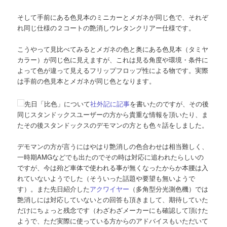
そして手前にある色見本のミニカーとメガネが同じ色で、それぞ
れ同じ仕様の２コートの艶消しウレタンクリアー仕様です。
こうやって見比べてみるとメガネの色と奥にある色見本（タミヤ
カラー）が同じ色に見えますが、これは見る角度や環境・条件に
よって色が違って見えるフリップフロップ性による物です。実際
は手前の色見本とメガネが同じ色となります。
先日「比色」について
社外記に記事
を書いたのですが、その後
同じスタンドックスユーザーの方から貴重な情報を頂いたり、ま
たその後スタンドックスのデモマンの方とも色々話をしました。
デモマンの方が言うにはやはり艶消しの色合わせは相当難しく、
一時期AMGなどでも出たのでその時は対応に追われたらしいの
ですが、今は殆ど車体で使われる事が無くなったからか本腰は入
れていないようでした（そういった話題や要望も無いようで
す）。また先日紹介した
アクワイヤー
（多角型分光測色機）では
艶消しには対応していないとの回答も頂きまして、期待していた
だけにちょっと残念です（わざわざメーカーにも確認して頂けた
ようで、ただ実際に使っている方からのアドバイスもいただいて