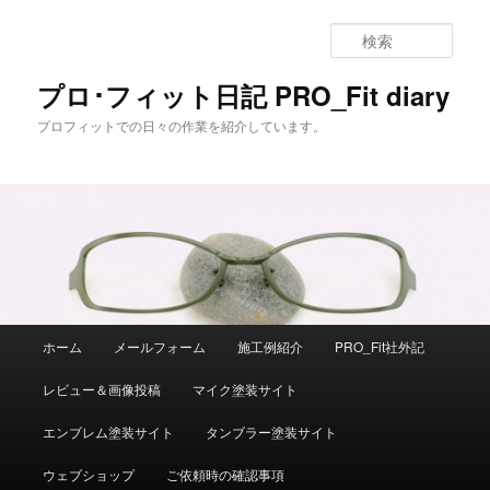
メ
イ
検
ン
索
コ
プロ･フィット日記 PRO_Fit diary
ン
プロフィットでの日々の作業を紹介しています。
テ
ン
ツ
へ
移
動
メ
ホーム
メールフォーム
施工例紹介
PRO_Fit社外記
イ
ン
レビュー＆画像投稿
マイク塗装サイト
メ
ニ
エンブレム塗装サイト
タンブラー塗装サイト
ュ
ー
ウェブショップ
ご依頼時の確認事項