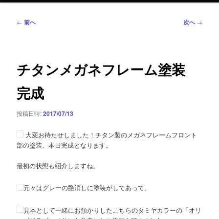
投
←
前へ
次へ
→
稿
ナ
ビ
ゲ
チタンメガネフレーム塗装
ー
シ
完成
ョ
ン
投稿日時:
2017/07/13
大変お待たせしました！チタン製のメガネフレームフロント
部の塗装、本日完成となります。
最初の状態も紹介しますね。
元々はグレーの艶消しに塗装がしてあって、
見本として一緒にお預かりしたこちらのタミヤカラーの「オリ