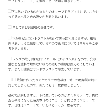
ーブドラブ」（Ⅱ）を参考にとご依頼を頂きました。
下に敷いているのがタミヤのオリーブドラブ（Ⅱ）で、こうや
って見比べると色の違いが判ると思います。
そして再び完成後の画像です。
下が白だとコントラストが効いて黒っぽく見えますが、後程
判り易いように撮影していますので色味についてはそちらをご参
考下さいませ。
レンズの取り付けはナイロール（ナイロン糸）なので、穴や
溝などを塗料で埋めない様その辺りの膜厚は控えめにしていま
す。また旧塗膜はサンドブラストで除去しています。
最初に作ったタミヤカラーの色板は、途中の色確認の時に
汚してしまったので、新たにもう一枚作成しました。
改めて説明しますと、下に敷いているのがタミヤカラーで、奥に
ある半分になった色見本（のミニカー）が同じタミヤカラーで
す。仕様は１コートで、いわゆるラッカー塗装です。