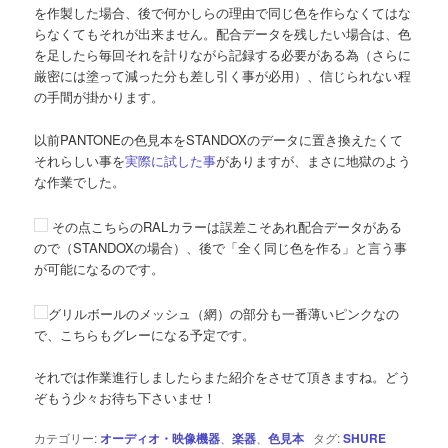
を作製した場合、後で何かしらの理由で同じ色を作らなくてはな
らなくてもそれが出来ません。配合データを残したい場合は、色
を足したら毎回それを計りながら記録する必要がある為（さらに
厳密には塗って減った分も差し引く事が必用）、信じられない程
の手間が掛かります。
以前PANTONEの色見本をSTANDOXのデータに置き換えたくて
それらしい事を
実際に試した事
がありますが、まさに地獄のよう
な作業でした。
その点こちらのRALカラーは誤差こそあれ配合データがある
ので（STANDOXの場合）、後で「全く同じ色を作る」と言う事
が可能になるのです。
グリルボールのメッシュ（網）の部分も一番薄いピンクなの
で、こちらもグレーになる予定です。
それでは作業進行しましたらまた紹介をさせて頂きますね。どう
ぞもう少々お待ち下さいませ！
カテゴリー:
オーディオ・映像機器
、
楽器
、
色見本
タグ:
SHURE