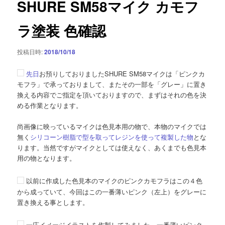
SHURE SM58マイク カモフ
ー
シ
ラ塗装 色確認
ョ
ン
投稿日時:
2018/10/18
先日
お預りしておりましたSHURE SM58マイクは「ピンクカ
モフラ」で承っておりまして、またその一部を「グレー」に置き
換える内容でご指定を頂いておりますので、まずはそれの色を決
める作業となります。
尚画像に映っているマイクは色見本用の物で、本物のマイクでは
無く
シリコーン樹脂で型を取ってレジンを使って複製した物
とな
ります。当然ですがマイクとしては使えなく、あくまでも色見本
用の物となります。
以前に作成した色見本のマイクのピンクカモフラはこの４色
から成っていて、今回はこの一番薄いピンク（左上）をグレーに
置き換える事とします。
一応イメージイラストを作製してみました。一番薄いピンク