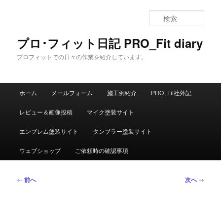
メ
イ
検
ン
索
コ
プロ･フィット日記 PRO_Fit diary
ン
プロフィットでの日々の作業を紹介しています。
テ
ン
ツ
メ
へ
ホーム
メールフォーム
施工例紹介
PRO_Fit社外記
イ
移
ン
動
レビュー＆画像投稿
マイク塗装サイト
メ
ニ
エンブレム塗装サイト
タンブラー塗装サイト
ュ
ー
ウェブショップ
ご依頼時の確認事項
投
←
前へ
次へ
→
稿
ナ
ビ
ゲ