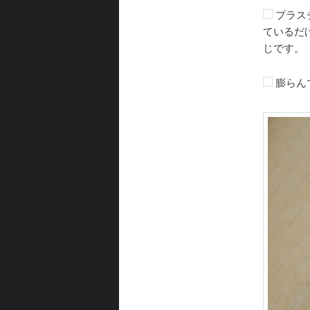
プラス
ているだ
じです。
膨らん