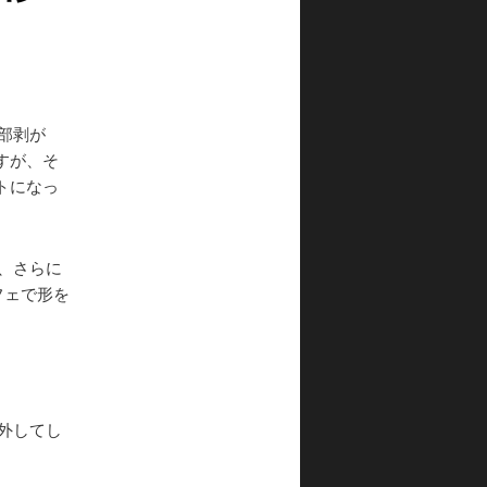
部剥が
すが、そ
トになっ
、さらに
フェで形を
外してし