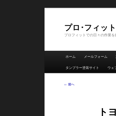
メ
イ
ン
プロ･フィット日記
コ
プロフィットでの日々の作業を
ン
テ
ン
メ
ツ
ホーム
メールフォーム
イ
へ
ン
移
タンブラー塗装サイト
ウェ
メ
動
ニ
投
←
前へ
ュ
稿
ー
ナ
ビ
ト
ゲ
ー