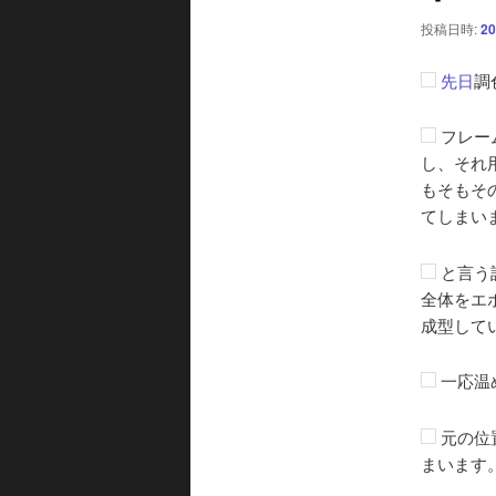
シ
投稿日時:
20
ョ
ン
先日
調
フレー
し、それ
もそもそ
てしまい
と言う
全体をエ
成型して
一応温
元の位
まいます