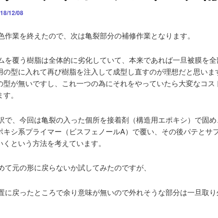
18/12/08
色作業を終えたので、次は亀裂部分の補修作業となります。
ムを覆う樹脂は全体的に劣化していて、本来であれば一旦被膜を全
用の型に入れて再び樹脂を注入して成型し直すのが理想だと思いま
の型が無いですし、これ一つの為にそれをやっていたら大変なコス
ます。
訳で、今回は亀裂の入った個所を接着剤（構造用エポキシ）で固め
ポキシ系プライマー（ビスフェノールA）で覆い、その後パテとサ
いくという方法を考えています。
めて元の形に戻らないか試してみたのですが、
置に戻ったところで余り意味が無いので外れそうな部分は一旦取り
。