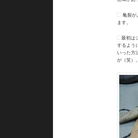
亀裂が
ます。
最初は
するよう
いった方
が（笑）