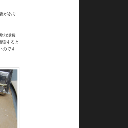
要があり
極力浸透
補強すると
いのです