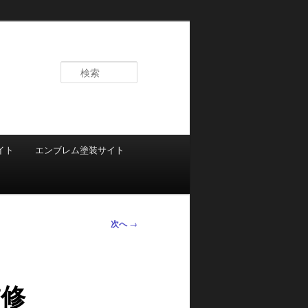
検
索
イト
エンブレム塗装サイト
次へ
→
修