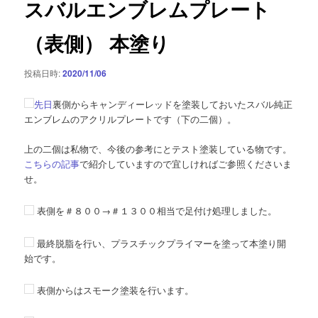
スバルエンブレムプレート
ー
シ
（表側） 本塗り
ョ
ン
投稿日時:
2020/11/06
先日
裏側からキャンディーレッドを塗装しておいたスバル純正
エンブレムのアクリルプレートです（下の二個）。
上の二個は私物で、今後の参考にとテスト塗装している物です。
こちらの記事
で紹介していますので宜しければご参照くださいま
せ。
表側を＃８００→＃１３００相当で足付け処理しました。
最終脱脂を行い、プラスチックプライマーを塗って本塗り開
始です。
表側からはスモーク塗装を行います。