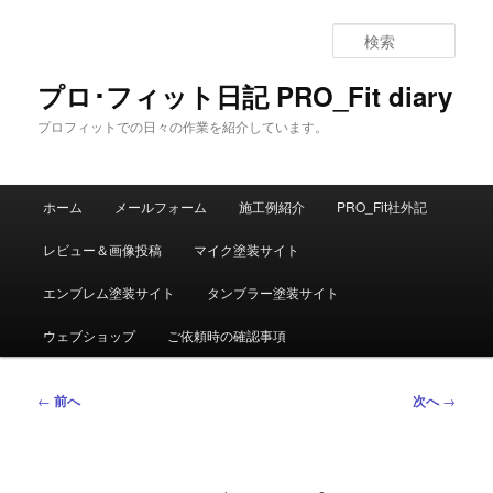
メ
イ
検
ン
索
コ
プロ･フィット日記 PRO_Fit diary
ン
プロフィットでの日々の作業を紹介しています。
テ
ン
ツ
メ
へ
ホーム
メールフォーム
施工例紹介
PRO_Fit社外記
イ
移
ン
動
レビュー＆画像投稿
マイク塗装サイト
メ
ニ
エンブレム塗装サイト
タンブラー塗装サイト
ュ
ー
ウェブショップ
ご依頼時の確認事項
投
←
前へ
次へ
→
稿
ナ
ビ
ゲ