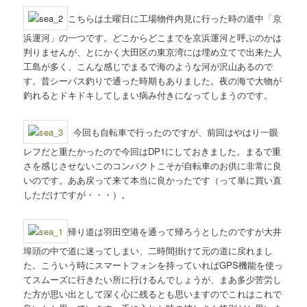
ョ
ン
こちらは土曜日に工場物件内見に行った時の道中「京
浜運河」の一つです。どこからどこまでを京浜運河と呼ぶのかは
判りませんが、とにかく大田区の東京湾には埋め立てで出来た人
工島が多く、こんな感じでまるで海のような河が沢山あるので
す。昔シーバス釣りで通った時期もありました。夜の海で大物が
釣れるとドキドキしてしまい病み付きになってしまうのです。
今回も自転車で行ったのですが、前回はやはり一眼
レフだと重たかったので今回はDP1にしておきました。まるで重
さを感じさせないこのコンパクトこそが自転車のお供に非常に良
いのです。ああ戻って来て本当に良かったです（って単に買い直
しただけですが・・・）。
帰り道は羽田空港を通って帰ろうとしたのですが大井
埠頭の中で道に迷ってしまい、二時間掛けて元の道に戻れまし
た。こういう時にスマートフォンを持っていればGPS機能を使っ
てスムーズに行きたい所に行けるんでしょうが、まあ多少苦労し
た方が思い出として深く心に残るとも思いますのでこれはこれで