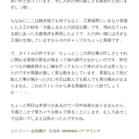
良いかと思っています。手に入れた時の嬉しさも格別だと思いま
すし（壊）。
ちなみにここは観光地でも何でもなく、工業地帯にいきなり登場
した人工の砂浜「大森ふるさとの浜辺公園」です。埋め立てられ
る前にあった大森海岸を再現したようで、ただ向い側には大きな
工場が立地していますからそのギャップがちょっと異様です。
で、タイトルの件ですが、ちょっとここの所仕事の忙しさとそれ
に関わる環境の変化が相まって体の調子がおかしいのです。昨日
いつもの鍼灸師さんに鍼を打ってもらって体のダルさは良くなっ
たのですが胃腸が激しく変な動きをしています。胃薬なんて殆ど
飲んだ事が無かったのに今日は飲んでも飲んでも胃の痛みが止ま
りません。これがストレスから来る胃腸炎という奴でしょう
か・・・。
ちょっと明日は本塗りがあるので一日中余裕がありませんから、
今週どこかで胃カメラを飲んで来ることにします。むしろあそこ
では泳いでしまえば良かったんですかね。
カテゴリー:
お出掛け
作成者:
takahata
パーマリンク