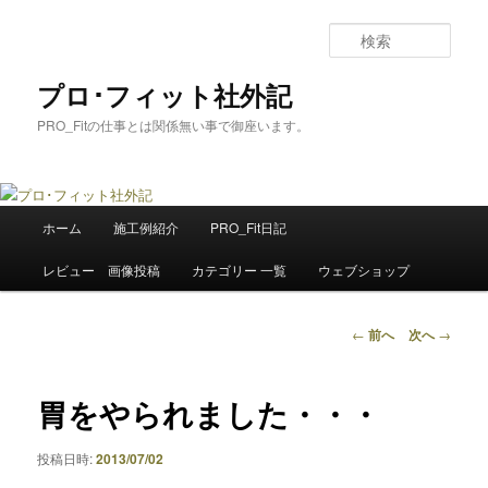
メ
イ
検
ン
索
コ
プロ･フィット社外記
ン
PRO_Fitの仕事とは関係無い事で御座います。
テ
ン
ツ
へ
メ
移
ホーム
施工例紹介
PRO_Fit日記
イ
動
ン
レビュー 画像投稿
カテゴリー 一覧
ウェブショップ
メ
ニ
ュ
投
←
前へ
次へ
→
ー
稿
ナ
ビ
胃をやられました・・・
ゲ
ー
投稿日時:
2013/07/02
シ