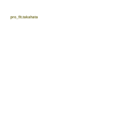
pro_fit.takahata