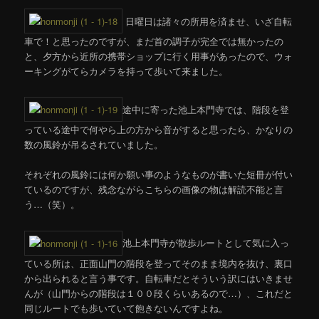
ョ
ン
日曜日は諸々の所用を済ませ、いざ自転
車で！と思ったのですが、まだ首の調子が完全では無かったの
と、夕方から近所の携帯ショップに行く用事があったので、ウォ
ーキングがてらカメラを持って歩いて来ました。
途中に寄った池上本門寺では、階段を登
っている途中で何やら上の方から音がすると思ったら、かなりの
数の風鈴が吊るされていました。
それぞれの風鈴には何か願い事のようなものが書いた短冊が付い
ているのですが、残念ながらこちらの画像の物は解読不能と言
う…（笑）。
池上本門寺が散歩ルートとして気に入っ
ている所は、正面山門の階段を登ってそのまま境内を抜け、裏口
から出られると言う事です。自転車だとそういう訳にはいきませ
んが（山門からの階段は１００段くらいあるので…）、これだと
同じルートでも歩いていて飽きないんですよね。