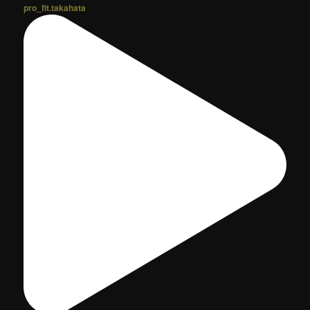
pro_fit.takahata