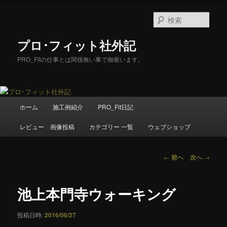
メ
イ
検
ン
索
コ
プロ･フィット社外記
ン
テ
PRO_Fitの仕事とは関係無い事で御座います。
ン
ツ
へ
移
メ
ホーム
施工例紹介
PRO_Fit日記
動
イ
ン
レビュー 画像投稿
カテゴリー 一覧
ウェブショップ
メ
ニ
ュ
投
←
前へ
次へ
→
ー
稿
ナ
ビ
池上本門寺ウォーキング
ゲ
ー
投稿日時:
2016/06/27
シ