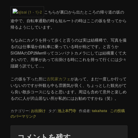
こちらが裏口から出たところの帰り道の坂の
途中で、自転車通勤の時も短ルートの時はここの坂を登ってから
帰るようにしています。
ちなみにカメラを持って歩くと言うのは実は結構稀で、写真を撮
るのは仕事場か自転車に乗っている時が殆どです。と言うか
SIGMAのDP2Merrillってコンパクトカメラにしては結構重くて大
きいので、用事があって出掛ける時にこれを持って行くには少々
躊躇う訳でして…。
この坂を下った所に
古民家カフェ
があって、まだ一度しか行って
いないのですが外観も中も雰囲気が良く、ちょっとした観光がて
ら良い散歩コースになると思います。周辺も含めて意外と楽しめ
るのに人が沢山居ない所が私的にはお勧めですかね（笑）。
カテゴリー:
お出掛け
タグ:
池上本門寺
作成者:
takahata
この投稿
のパーマリンク
コメントを残す