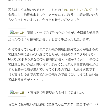
私も詳しくは無いのですが、こちらの「
ねこぱんちのブログ
」を
参考にして納得出来ました。メールにてご教授・ご紹介頂いた方
もいらっしゃいまして、色々と有難うございました！
実際にやってみて判ったのですが、今回最も効果的
だったのは「可使時間が長い」と言う事だったと思います。
今まで使っていたポリエステル系の樹脂は数分で反応が始まるの
で脱泡が間に合わない感じでしたが、今回のクリスタルレジン
NEOはエポキシ系なので可使時間が長く（確か７０分）、その点
で脱泡し易いのだと思います。恐らくはわざわざ真空脱泡などせ
ずとも勝手に泡が消えていってくれるのでは、と思う次第です
（と言うと今までの苦労が水の泡なので信じないようにしたい所
ではありますが・・・）。
と言う訳で早速型からも外してみました。
ちなみに艶が無いのは最初に型を取ったマスター型自体がペーパ