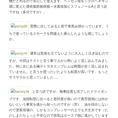
物だと判るので安心して使えます。ベンゼン環をシクロヘキサン
環に変えた環状脂肪族樹脂＝水素添加ビスフェノールAと言う訳
ですね（多分ですが）。
実際に出してみると若干青黒み掛かっています。う
ちで使っているスモークを間違えた垂らしたような感じでしょう
か。
通常は気泡を立てないように大人しく注ぎ込むので
すが、今回はテストと言う事で上から勢いよく流し込んでみまし
た。特に左にある極小トヨタエンブレムは樹脂が全く流し込まれ
ていません。と言うか思ったいたよりも粘度が高いです。もっと
サラサラかと思っていました…。
と言う訳ですが、無事設置も完了したドライポン
プです。油回転型に比べると密封度が低いので真空脱泡には向か
ないという事実を後から知ったのですが（苦）、油を排出しない
ので塗装現場の、しかもコンプレッサーの上でも大丈夫です（た
だしまだちょっと不安なので排気はホースで他に逃がしています