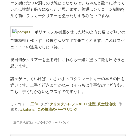
ーを掛けたつや消しの状態だったからで、ちゃんと艶々に塗って
いれば複製も艶々になったと思います。普通はシリコーン樹脂を
注ぐ前にラッカークリアーを塗ったりするみたいですね。
ポリエステル樹脂を使った時のように痩せが無いの
で皺模様も残らず、綺麗な状態で出て来てくれます。これはスゲ
ェ・・・の連発でした（笑）。
後日何かクリアーを塗る時にこれらも一緒に塗って艶を出そうと
思います。
諸々が上手くいけば、いよいよトヨタスマートキーの本番の日も
近いです。上手く行きますかね～（そっちは仕事なのでどうあっ
ても上手く行かないとマズイのですが）。
カテゴリー:
工作
タグ:
クリスタルレジンNEO
,
注型
,
真空脱泡機
作
成者:
takahata
この投稿のパーマリンク
「
真空脱泡実践
」への2件のフィードバック