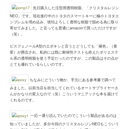
ョ
ン
先日購入した注型用透明樹脂、「クリスタルレジン
NEO」です。現在進行中のトヨタのスマートキーに極小トヨタエ
ンブレムを埋め込み、琥珀よろしく透明な樹脂で固める為に取り
寄せてみました。と言っても普通にamazonで買っただけですが
（笑）。
ビスフェノールA型のエポキシと言うとどうしても「褪色」（黄
変）が懸念され、私的には既に耐候性テストも終えたポリエステ
ル系の透明樹脂を使う予定だったのですが、この製品はその点が
とても優れているらしいのです。
ちなみにどういう物か、手元にある参考書で調べて
みました。以前当店を担当してくれているオートサプライヤーさ
んがかなりの変人なので（笑）こういうマニアックな本を届けて
くれるのです。
一応一通り読んでいたのでこういう製品があるのは
知っていましたが、多分今回のクリスタルレジンNEOもこういう