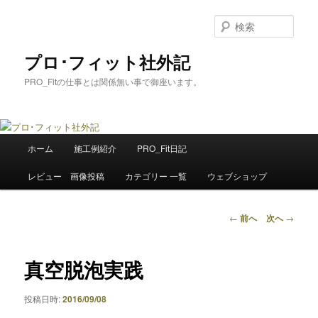
メ
イ
検
ン
索
コ
プロ･フィット社外記
ン
PRO_Fitの仕事とは関係無い事で御座います。
テ
ン
ツ
へ
メ
移
ホーム
施工例紹介
PRO_Fit日記
イ
動
ン
レビュー 画像投稿
カテゴリー 一覧
ウェブショップ
メ
ニ
ュ
投
←
前へ
次へ
→
ー
稿
ナ
ビ
真空脱泡実践
ゲ
ー
投稿日時:
2016/09/08
シ