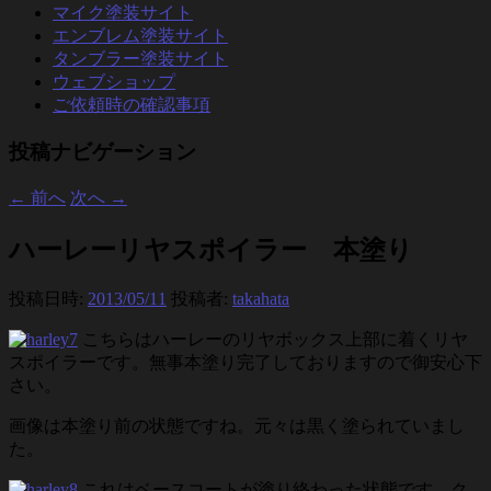
マイク塗装サイト
エンブレム塗装サイト
タンブラー塗装サイト
ウェブショップ
ご依頼時の確認事項
投稿ナビゲーション
←
前へ
次へ
→
ハーレーリヤスポイラー 本塗り
投稿日時:
2013/05/11
投稿者:
takahata
こちらはハーレーのリヤボックス上部に着くリヤ
スポイラーです。無事本塗り完了しておりますので御安心下
さい。
画像は本塗り前の状態ですね。元々は黒く塗られていまし
た。
これはベースコートが塗り終わった状態です。ク