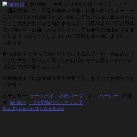
本塗り時に一番気をつけるのは「セッティング」
（固定方法）で、部品を本体（車体）に取り付けてオーナー
に渡すのであれば目立たない裏面などはそんなに気を遣わな
くても大丈夫なのかも知れませんが、当店のように部品単体
でお預かり～お渡しとなるとどうしても全体の仕上がりを見
てしまう（見られてしまう）ので裏側も塗り易いようにして
おきます。
普段は片手で持って塗れるようにするのですが、今回のよう
に少し大きくなったり重いものは逆にそれが難しいので台に
固定しての塗装となります。
来週半ばまでには完成出来る予定です。もう少々お待ち下さ
いませ！
カテゴリー:
オートバイ
、
小物パーツ
タグ:
ハーレー
作成
者:
takahata
この投稿のパーマリンク
Proudly powered by WordPress