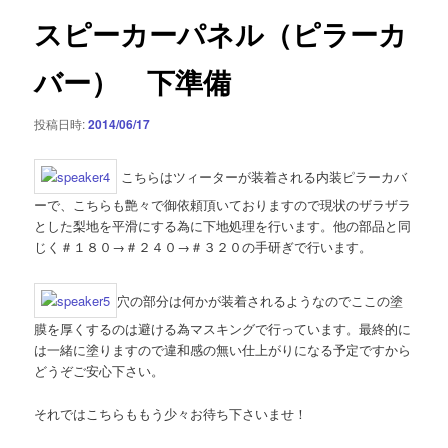
ゲ
スピーカーパネル（ピラーカ
ー
シ
バー） 下準備
ョ
ン
投稿日時:
2014/06/17
こちらはツィーターが装着される内装ピラーカバ
ーで、こちらも艶々で御依頼頂いておりますので現状のザラザラ
とした梨地を平滑にする為に下地処理を行います。他の部品と同
じく＃１８０→＃２４０→＃３２０の手研ぎで行います。
穴の部分は何かが装着されるようなのでここの塗
膜を厚くするのは避ける為マスキングで行っています。最終的に
は一緒に塗りますので違和感の無い仕上がりになる予定ですから
どうぞご安心下さい。
それではこちらももう少々お待ち下さいませ！