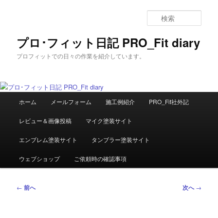
メ
イ
検
ン
索
コ
プロ･フィット日記 PRO_Fit diary
ン
プロフィットでの日々の作業を紹介しています。
テ
ン
ツ
へ
メ
移
ホーム
メールフォーム
施工例紹介
PRO_Fit社外記
イ
動
ン
レビュー＆画像投稿
マイク塗装サイト
メ
ニ
エンブレム塗装サイト
タンブラー塗装サイト
ュ
ー
ウェブショップ
ご依頼時の確認事項
投
←
前へ
次へ
→
稿
ナ
ビ