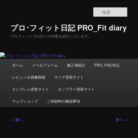
メ
イ
検
ン
索
コ
プロ･フィット日記 PRO_Fit diary
ン
テ
プロフィットでの日々の作業を紹介しています。
ン
ツ
へ
移
メ
ホーム
メールフォーム
施工例紹介
PRO_Fit社外記
動
イ
ン
レビュー＆画像投稿
マイク塗装サイト
メ
ニ
エンブレム塗装サイト
タンブラー塗装サイト
ュ
ー
ウェブショップ
ご依頼時の確認事項
投
←
前へ
次へ
→
稿
ナ