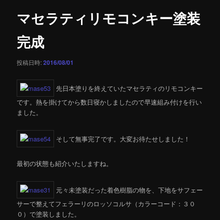
ビ
ゲ
マセラティリモコンキー塗装
ー
シ
完成
ョ
ン
投稿日時:
2016/08/01
先日本塗りを終えていたマセラティのリモコンキー
です。熱を掛けてから数日寝かしましたので早速組み付けを行い
ました。
そして無事完了です。大変お待たせしました！
最初の状態も紹介いたしますね。
元々未塗装だった着色樹脂の物を、下地をサフェー
サーで整えてフェラーリのロッソコルサ（カラーコード：３０
０）で塗装しました。