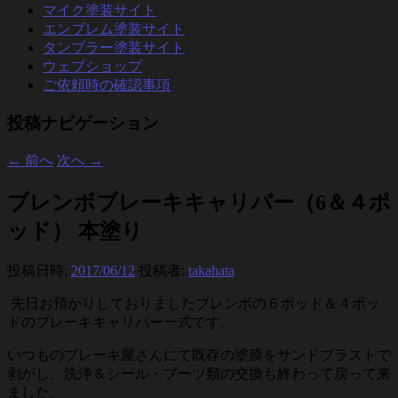
マイク塗装サイト
エンブレム塗装サイト
タンブラー塗装サイト
ウェブショップ
ご依頼時の確認事項
投稿ナビゲーション
←
前へ
次へ
→
ブレンボブレーキキャリパー（6＆４ポ
ッド） 本塗り
投稿日時:
2017/06/12
投稿者:
takahata
先日お預かりしておりましたブレンボの６ポッド＆４ポッ
ドのブレーキキャリパー一式です。
いつものブレーキ屋さんにて既存の塗膜をサンドブラストで
剥がし、洗浄＆シール・ブーツ類の交換も終わって戻って来
ました。