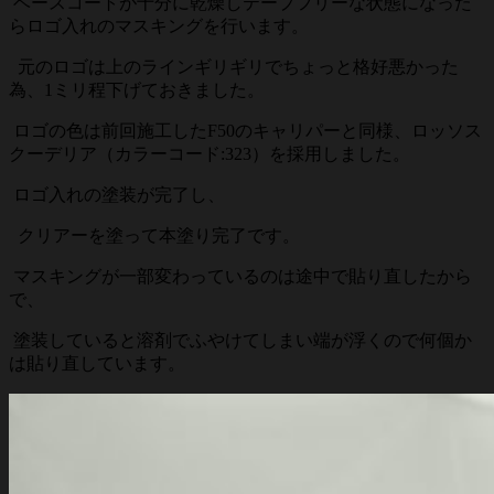
ベースコートが十分に乾燥しテープフリーな状態になった
らロゴ入れのマスキングを行います。
元のロゴは上のラインギリギリでちょっと格好悪かった
為、1ミリ程下げておきました。
ロゴの色は前回施工したF50のキャリパーと同様、ロッソス
クーデリア（カラーコード:323）を採用しました。
ロゴ入れの塗装が完了し、
クリアーを塗って本塗り完了です。
マスキングが一部変わっているのは途中で貼り直したから
で、
塗装していると溶剤でふやけてしまい端が浮くので何個か
は貼り直しています。