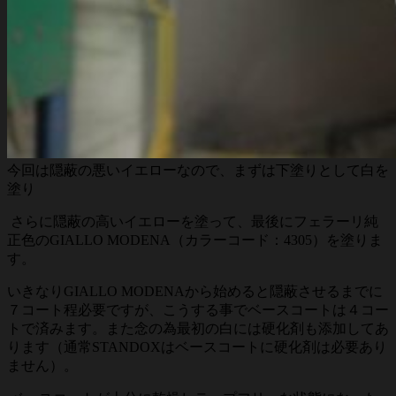
今回は隠蔽の悪いイエローなので、まずは下塗りとして白を
塗り
さらに隠蔽の高いイエローを塗って、最後にフェラーリ純
正色のGIALLO MODENA（カラーコード：4305）を塗りま
す。
いきなりGIALLO MODENAから始めると隠蔽させるまでに
７コート程必要ですが、こうする事でベースコートは４コー
トで済みます。また念の為最初の白には硬化剤も添加してあ
ります（通常STANDOXはベースコートに硬化剤は必要あり
ません）。