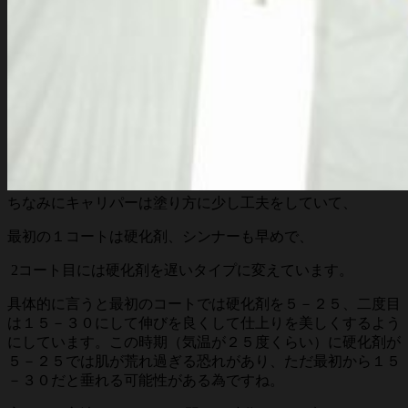
ちなみにキャリパーは塗り方に少し工夫をしていて、
最初の１コートは硬化剤、シンナーも早めで、
2コート目には硬化剤を遅いタイプに変えています。
具体的に言うと最初のコートでは硬化剤を５－２５、二度目
は１５－３０にして伸びを良くして仕上りを美しくするよう
にしています。この時期（気温が２５度くらい）に硬化剤が
５－２５では肌が荒れ過ぎる恐れがあり、ただ最初から１５
－３０だと垂れる可能性がある為ですね。