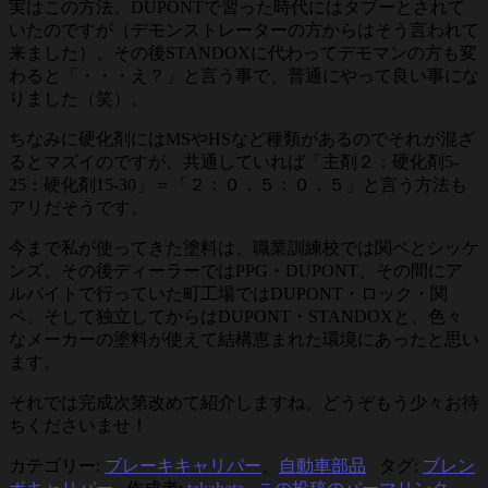
実はこの方法、DUPONTで習った時代にはタブーとされて
いたのですが（デモンストレーターの方からはそう言われて
来ました）、その後STANDOXに代わってデモマンの方も変
わると「・・・え？」と言う事で、普通にやって良い事にな
りました（笑）。
ちなみに硬化剤にはMSやHSなど種類があるのでそれが混ざ
るとマズイのですが、共通していれば「主剤２：硬化剤5-
25：硬化剤15-30」＝「２：０．５：０．５」と言う方法も
アリだそうです。
今まで私が使ってきた塗料は、職業訓練校では関ペとシッケ
ンズ、その後ディーラーではPPG・DUPONT、その間にア
ルバイトで行っていた町工場ではDUPONT・ロック・関
ペ、そして独立してからはDUPONT・STANDOXと、色々
なメーカーの塗料が使えて結構恵まれた環境にあったと思い
ます。
それでは完成次第改めて紹介しますね。どうぞもう少々お待
ちくださいませ！
カテゴリー:
ブレーキキャリパー
、
自動車部品
タグ:
ブレン