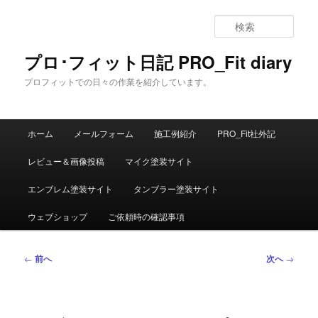
メ
イ
検
ン
索
コ
プロ･フィット日記 PRO_Fit diary
ン
プロフィットでの日々の作業を紹介しています。
テ
ン
ツ
メ
へ
ホーム
メールフォーム
施工例紹介
PRO_Fit社外記
イ
移
ン
動
レビュー＆画像投稿
マイク塗装サイト
メ
ニ
エンブレム塗装サイト
タンブラー塗装サイト
ュ
ー
ウェブショップ
ご依頼時の確認事項
投
←
前へ
次へ
→
稿
ナ
ビ
ゲ