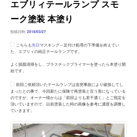
エブリィテールランプ スモ
ー
シ
ーク塗装 本塗り
ョ
ン
投稿日時:
2018/03/27
こちらも
先日
マスキング～足付け処理の下準備を終えてい
た、エブリィの純正テールランプです。
よく脱脂清掃をし、プラスチックプライマーを塗ったら本塗り開
始です。
前回ご依頼頂いたテールランプは追突事故により破損してし
まったとの事で、今回新たに保険で再塗装と言う形になっている
のですが、オーナー様からは「前回よりも若干濃く」とご指定を
頂いていますので、以前塗装した時の画像を参考に濃度を調整し
ていきます。