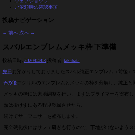
ウェブショップ
ご依頼時の確認事項
投稿ナビゲーション
←
前へ
次へ
→
スバルエンブレムメッキ枠 下準備
投稿日時:
2020/04/08
投稿者:
takahata
先日
お預かりしておりましたスバル純正エンブレム（前後）
その後
アクリルのエンブレムとメッキの枠を分解し、純正と
メッキの枠には素地調整を行い、まずはプライマーを塗布し
熱は掛けずにある程度乾燥させたら、
続けてサーフェサーを塗布します。
完全硬化後にはサフェ研ぎも行うので、下地が出ないよう３