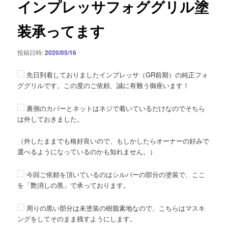
インプレッサフォググリル塗
ー
シ
装承ってます
ョ
ン
投稿日時:
2020/05/16
先日到着しておりましたインプレッサ（GR前期）の純正フォ
ググリルです。この度のご依頼、誠に有難う御座います！
裏側のカバーとネットはネジで着いているだけなのでそちら
は外しておきました。
（外したままでも格好良いので、もしかしたらオーナーの好みで
選べるようになっているのかも知れません。）
今回ご依頼を頂いているのはシルバーの部分の塗装で、ここ
を「艶消しの黒」で承っております。
周りの黒い部分は未塗装の樹脂素地なので、こちらはマスキ
ングをしてそのまま残すようにします。