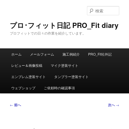
メ
イ
検
ン
索
コ
プロ･フィット日記 PRO_Fit diary
ン
プロフィットでの日々の作業を紹介しています。
テ
ン
ツ
メ
へ
ホーム
メールフォーム
施工例紹介
PRO_Fit社外記
イ
移
ン
動
レビュー＆画像投稿
マイク塗装サイト
メ
ニ
エンブレム塗装サイト
タンブラー塗装サイト
ュ
ー
ウェブショップ
ご依頼時の確認事項
投
←
前へ
次へ
→
稿
ナ
ビ
ゲ