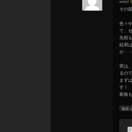
watari
2
その
色々
て、
先程
結局
が・
実は
るの
まず
す！
家族
返信