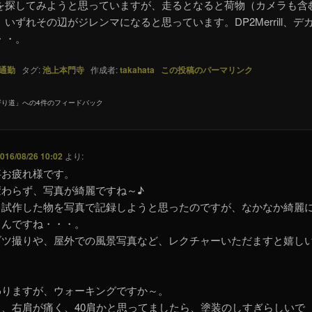
を探してみようと思っていますが、走るとなると荷物（カメラも含
いずれその辺がジレンマになると思っています。DP2Merrill、デ
・・。
通勤
タグ:
池上本門寺
作成者:
takahata
この投稿のパーマリンク
寄り道
」への4件のフィードバック
016/08/26 10:02
より:
事お疲れ様です。
変わらず、写真が綺麗ですね～♪
、試作した物を写真で記録しようと思ったのですが、なかなか綺麗
もんですね・・・。
ブツ撮りや、屋外での風景写真など、レクチャーいただますと嬉し
わりますが、ウォーキングですか～。
も、右肩が痛く、40肩かと思ってましたら、塗装のしすぎらしいで