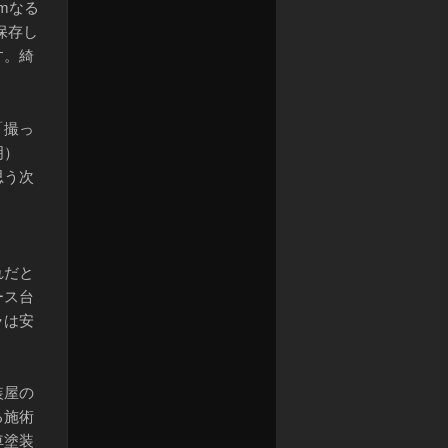
omなる
保存し
す。綺
「撮っ
明）
思う次
れだと
ース台
ラは安
装屋の
る施術
車塗装