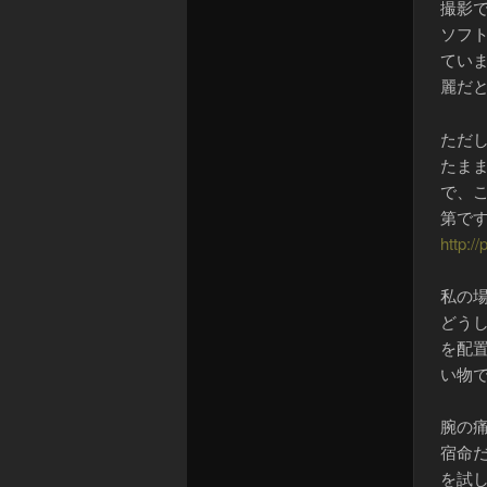
撮影で
ソフ
てい
麗だ
ただ
たま
で、
第で
http:/
私の
どう
を配
い物
腕の
宿命
を試