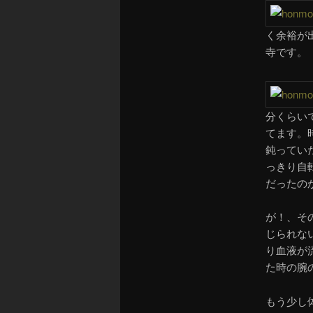
く余裕が
寺です。
分くらい
てます。
鈍ってい
っきり自
だったの
が！、そ
じられな
り血液が
た時の腕
もう少し