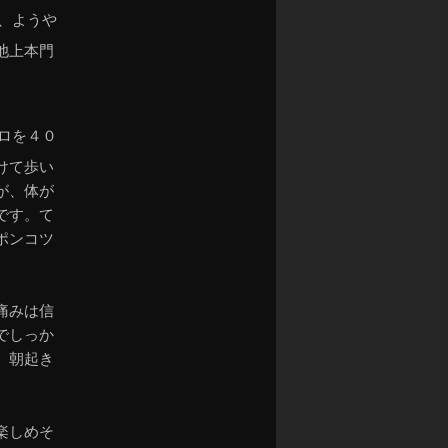
、ようや
ン
池上本門
ロを４０
けて歩い
が、体が
です。て
ポンコツ
痛みは信
でしっか
、朝起き
楽しめそ