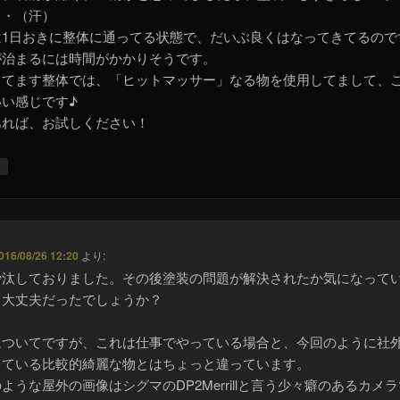
・・（汗）
は1日おきに整体に通ってる状態で、だいぶ良くはなってきてるので
が治まるには時間がかかりそうです。
ってます整体では、「ヒットマッサー」なる物を使用してまして、
いい感じです♪
あれば、お試しください！
↓
016/08/26 12:20
より:
沙汰しておりました。その後塗装の問題が解決されたか気になって
。大丈夫だったでしょうか？
についてですが、これは仕事でやっている場合と、今回のように社
している比較的綺麗な物とはちょっと違っています。
ような屋外の画像はシグマのDP2Merrillと言う少々癖のあるカメ