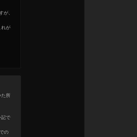
すが、
これが
いた所
外記で
ラでの