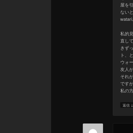
屋を
ない
wat
私的
直し
きず
ト、
ウォ
友人
それ
です
私の
返信