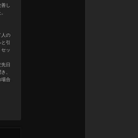
改善し
た。
て人の
ルと引
リセッ
だ先日
聞き、
の場合