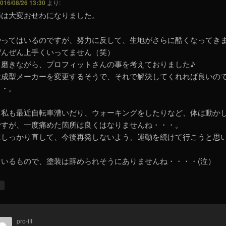
016/08/26 13:30
より:
節は大変おせわになりました。
やってはいるのですが、努力に反して、生地がさらに酷くなってき
ぜんぜん上手くいってません（笑）
も磨きながら、プロフィットさんの事を考えておりました♪
は成型メーカーを変更するそうで、それで解決してくれれば良いの
・・。
、私も最近自転車漕いだり、ウォーキングをしたりなど、体は動か
ですが、一度痛めた箇所は良くはなりませんね・・・。
はしっかり直して、今後再発しないよう、運動を続けて行こうと思
もいるもので、塗装は辞められそうにありませんね・・・・(泣）
↓
pro-fit