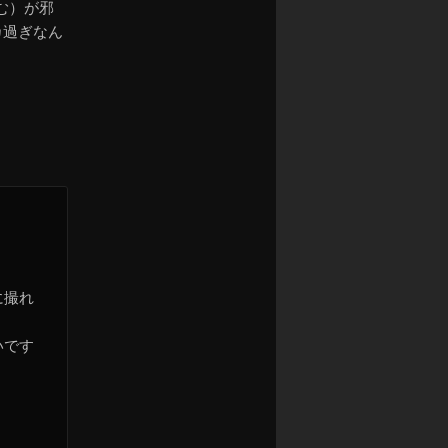
む）が邪
カ過ぎなん
に撮れ
いです