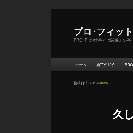
メ
イ
ン
プロ･フィッ
コ
PRO_Fitの仕事とは関係無い
ン
テ
ン
メ
ツ
ホーム
施工例紹介
PRO
イ
へ
ン
移
メ
投稿日時:
2016/08/26
動
ニ
ュ
ー
久