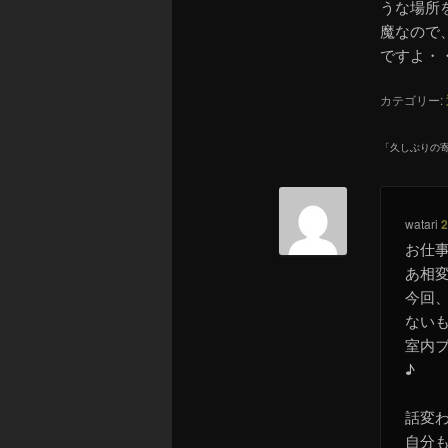
うな場所
魔なので、
ですよ・
カテゴリー:
「
久しぶりの
watari
2
お仕
あ相
今回
ない
室内
♪
話変
自分