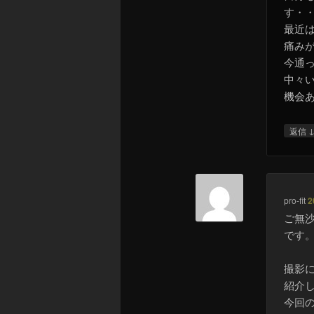
す・
最近
痛み
今通
中々
機会
返信
pro-fit
2
ご無
です
撮影
紹介
今回の