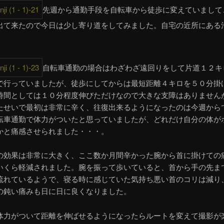
先週から通勤手段を自転車から徒歩に変えていまして
出て来たので今日は少し寄り道をしてみました。自宅の近所にある
自転車通勤の場合はわざわざ遠回りをして片道１２キ
で行っていましたが、徒歩にしてからは最短距離４キロを５０分掛
時間としては１０分程度伸びただけなので大きな支障はありません
たせいで最初は非常に辛く、往復出来るようになったのは今週から
転車通勤で体力がついたと思っていましたが、どれだけ自分の体が
かと痛感させられました・・・。
の効果は非常に大きく、ここ数か月間辛かった腕から首に掛けての
いくら軽減されました。腕を振って歩いていると、首から手の先ま
流れているようで、寝る時に感じていた気持ち悪い首のコリは減り
の鈍い痛みも日に日に良くなりました。
体力がついて距離を伸ばせるようになったらルートを変えて撮影が