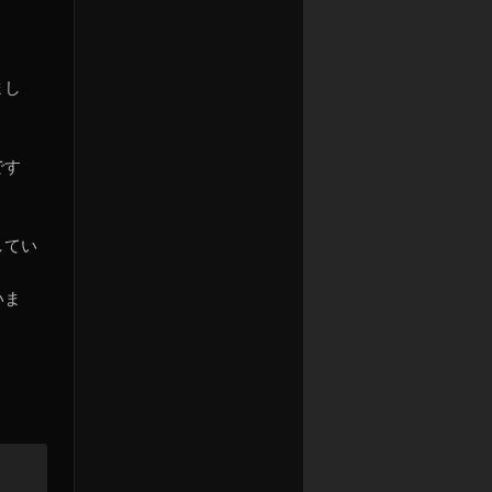
まし
です
してい
いま