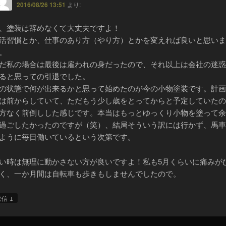
2016/08/26 13:51
より:
、塗装は辞めなくて大丈夫ですよ！
活習慣とか、仕事のあり方（やり方）とかを変えれば良いと思いま
。
だ私の場合は最後は雇われの身だったので、それ以上は会社の迷惑
ると思っての引退でした。
の状態で何が出来るかと思って始めたのが今の小物塗装です。計画
は前からしていて、ただもう少し歳をとってからと予定していたの
方なく前倒しした感じです。本当はもっとゆっくり小物を塗って余
過ごしたかったのですが（笑）、結局そういう訳には行かず、馬車
ように毎日働いているという次第です。
い時は無理に動かさない方が良いですよ！私も5月くらいに痛みが
く、一か月間は自転車も歩きもしませんでしたので。
↓
返信