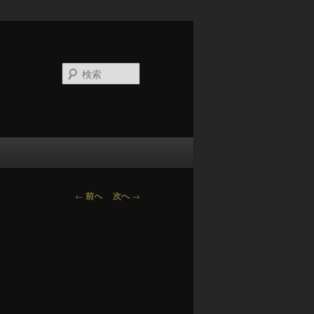
検
索
投
←
前へ
次へ
→
稿
ナ
ビ
ゲ
ー
シ
ョ