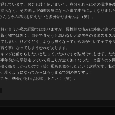
引退しています。お金も凄く使いまいた。多分それらはその環境を
と治らなく、その後は小物塗装屋になった事で本当によくなりまし
ariさんも今の環境を変えないと多分治りませんよ（笑）。
見解と言うか私の経験ではありますが、慢性的な痛みは外傷と違っ
て貰う物では無く、自分で直そうと思わないと結局そのままズルズ
ってしまい、ひどくどうしようも無くなってから気が付いて全てを
と言う事になってしまう恐れがあります。
ーキングは前からしたいと思っていたのですが結局それもせず、た
が半年前から早朝走っていて肩こりが全く無くなった！と言うのを
が凄く妬ましかったので（笑）私も真似をしたという次第です。私
が、歩くようになってからはもうまるで別の体ですよ！
方こそ、機会があればお試し下さい！（笑）。
↓