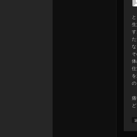
と
生
す
た
な
そ
体
仕
を
の
痛
ど