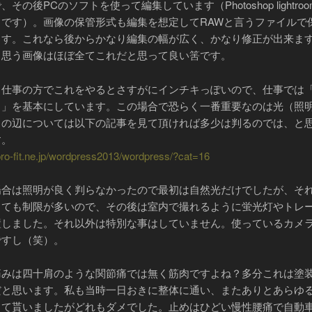
、その後PCのソフトを使って編集しています（Photoshop lightro
トです）。画像の保管形式も編集を想定してRAWと言うファイルで
ます。これなら後からかなり編集の幅が広く、かなり修正が出来ま
と思う画像はほぼ全てこれだと思って良い筈です。
し仕事の方でこれをやるとさすがにインチキっぽいので、仕事では
ま」を基本にしています。この場合で恐らく一番重要なのは光（照
この辺については以下の記事を見て頂ければ多少は判るのでは、と
す。
/pro-fit.ne.jp/wordpress2013/wordpress/?cat=16
場合は照明が良く判らなかったので最初は自然光だけでしたが、そ
しても制限が多いので、その後は室内で撮れるように蛍光灯やトレ
置しました。それ以外は特別な事はしていません。使っているカメ
ですし（笑）。
痛みは四十肩のような関節痛では無く筋肉ですよね？多分これは塗
だと思います。私も当時一日おきに整体に通い、またありとあらゆ
して貰いましたがどれもダメでした。止めはひどい慢性腰痛で自動