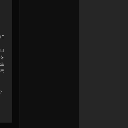
に
自
を
生
馬
ひ