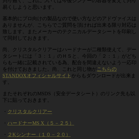
判り難く、これについては今後シンナーの容器を変えて判り
易くしようと思います。
基本的にプロ向けの製品なので使い方などのアドヴァイスは
ありませんが、こちらでご質問を頂ければ出来る限り対応は
致します。またメーカーのテクニカルデータシートを印刷し
て同封しておきます。
尚、クリスタルクリアーはハードナーが二種類使えて、デー
タシートには「３：１」のＨＳと、今回の「２：１」がどち
らも一緒に記載されている為、配合を間違えないよう一応印
を付けておきました。尚、これと同じ物が
こちらの
STANDOXオフィシャルサイト
からもダウンロードが出来ま
す。
またそれぞれのMSDS（安全データシート）のリンク先も以
下に貼っておきます。
・
クリスタルクリアー
・
ハードナーMS X（５－２５）
・
２Kシンナー（１０－２０）