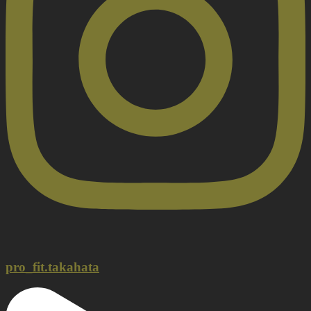
pro_fit.takahata