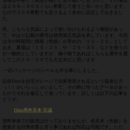
る場合や寒くて粘度が高いと塗り難いと思うので、その場合
は２０％～３０％くらい希釈して使うと良いかと思います。
なので３０％希釈でも足りるよう多めに設定しておきまし
た。
尚、こちらも気温によって使い分けられるよう種類があっ
て、やはり記載の番号は使用適正気温を表しています。今回
は今の時期用に揮発（乾燥）が早めの「１０－２０」として
おき、夏場は「１５－２５」や「２５－３５」などを使うの
が一般的としていますが、極小物であればこちらも通年を通
してこの１０－２０でも大丈夫だと思います。
一応パッケージのシールも作る事にしました。
以前Dinoを自宅ガレージで自家塗装されるという猛者な方
（！）がいらっしゃいまして、その時に作ったデータがあっ
たのでそれを修正して使っています。詳しくは以下の記事を
どうぞ。
Dino用色見本 完成
塗料単体での販売は行っておりませんが、色見本（色板）を
塗装する付帯作業と言う事であれば対応は可能です。ただ