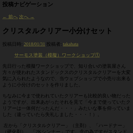
投稿ナビゲーション
←
前へ
次へ
→
クリスタルクリアー小分けセット
投稿日時:
2018/01/31
投稿者:
takahata
サーモス塗装（模擬）ワークショップ①
先日行った模擬ワークショップで、知り合いの塗装屋さん
方々が使われたスタンドックスのクリスタルクリアーを大変
気に入られたようなので、当ウェブショップで小売り出来る
ように小分けのセットを作りました。
ちなみに今まで使われていたクリアーも比較的良い物だった
ようですが、出来あがったそれを見て「今まで使っていたク
リアーは一体何だったんだ・・・」みたいな事を仰っていま
した（違っていたら失礼しました・・・！）。
左から「クリスタルクリアー」（主剤）、「ハードナー」
（硬化剤）、「2Kシンナー」です。念の為ですがスタンド