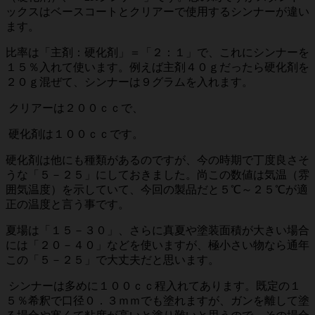
ックスはベースコートとクリアーで使用するシンナーが違い
ます。
比率は「主剤：硬化剤」＝「２：１」で、これにシンナーを
１５％入れて使います。例えば主剤４０ｇだったら硬化剤を
２０ｇ混ぜて、シンナーは９グラムを入れます。
クリアーは２００ｃｃで、
硬化剤は１００ｃｃです。
硬化剤は他にも種類があるのですが、今の時期で丁度良さそ
うな「５－２５」にしておきました。尚この数値は気温（雰
囲気温度）を示していて、今回の製品だと５℃～２５℃が適
正の温度と言う事です。
夏場は「１５－３０」、さらに真夏や塗装面積が大きい場合
には「２０－４０」などを使いますが、極小さい物なら通年
この「５－２５」で大丈夫だと思います。
シンナーは多めに１００ｃｃ程入れてあります。既定の１
５％希釈で口径０．３ｍｍでも塗れますが、ガンを離して塗