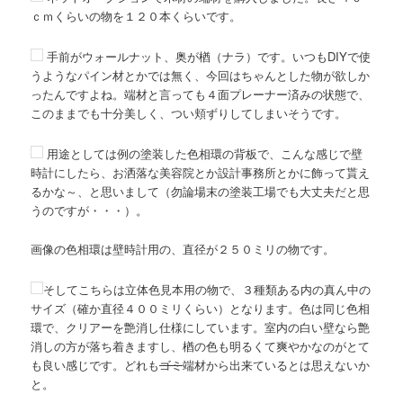
ン
ｃｍくらいの物を１２０本くらいです。
手前がウォールナット、奥が楢（ナラ）です。いつもDIYで使
うようなパイン材とかでは無く、今回はちゃんとした物が欲しか
ったんですよね。端材と言っても４面プレーナー済みの状態で、
このままでも十分美しく、つい頬ずりしてしまいそうです。
用途としては例の塗装した色相環の背板で、こんな感じで壁
時計にしたら、お洒落な美容院とか設計事務所とかに飾って貰え
るかな～、と思いまして（勿論場末の塗装工場でも大丈夫だと思
うのですが・・・）。
画像の色相環は壁時計用の、直径が２５０ミリの物です。
そしてこちらは立体色見本用の物で、３種類ある内の真ん中の
サイズ（確か直径４００ミリくらい）となります。色は同じ色相
環で、クリアーを艶消し仕様にしています。室内の白い壁なら艶
消しの方が落ち着きますし、楢の色も明るくて爽やかなのがとて
も良い感じです。どれも
ゴミ
端材から出来ているとは思えないか
と。