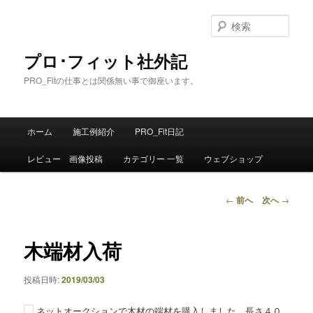
メ
イ
検
ン
索
コ
プロ･フィット社外記
ン
PRO_Fitの仕事とは関係無い事で御座います。
テ
ン
ツ
メ
へ
ホーム
施工例紹介
PRO_Fit日記
イ
移
ン
動
レビュー 画像投稿
カテゴリー 一覧
ウェブショップ
メ
ニ
ュ
投
←
前へ
次へ
→
ー
稿
ナ
ビ
木端材入荷
ゲ
ー
投稿日時:
2019/03/03
シ
ョ
ネットオークションで木材の端材を購入しました。長さ４０