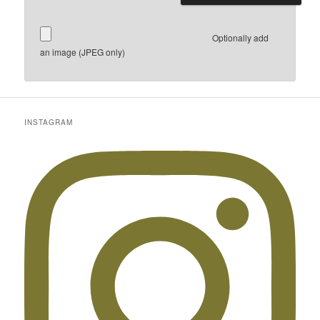
Optionally add
an image (JPEG only)
INSTAGRAM