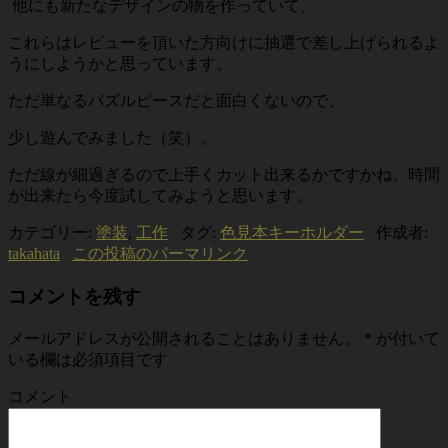
他にも新たなデザインの物を作っていて、
これらはレビューを頂いた方向けに抽選で差し上げられるよ
うにしようかと思っています。
ただ単なるパズルピースだと面白くないので、
少し遊んでみました（笑）。
ただ線が細過ぎるので上手くカット出来るかですかね。時間
が出来たら今度試してみようと思います。
カテゴリー:
塗装
,
工作
タグ:
色見本キーホルダー
作成者:
takahata
この投稿のパーマリンク
コメントを残す
メールアドレスが公開されることはありません。
*
が付いて
いる欄は必須項目です
コメント