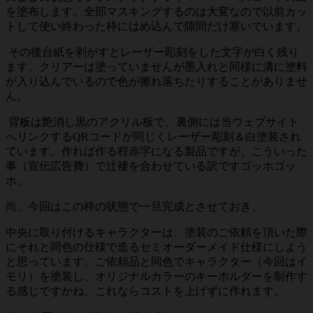
を塗布します。全部マスキングするのは大変なので以前カッ
トして使い終わった枠にはめ込んで隙間だけ塞いでいます。
その後台紙を剥がすとレーザー彫刻をした文字が白く残り
ます。クリアーは塗っていませんが墨入れと同様に溝に塗料
が入り込んでいるので色が擦れ落ちたりすることがありませ
ん。
背板は艶消し黒のアクリル板で、裏側には当ウェブサイト
へリンクするQRコードが同じくレーザー彫刻＆白塗装され
ています。作れば作る程赤字になる製品ですが、こういった
事（宣伝広告費）で辻褄を合わせている訳ですゴッホゴッ
ホ。
尚、今回はこの枠の状態で一旦完成とさせておき、
中央に取り付けるキャラクターは、塗装のご依頼を頂いた際
にそれと同色の仕様で造るセミオーダーメイド仕様にしよう
と思っています。ご依頼品と同色でキャラクター（今回はイ
モリ）を塗装し、オリジナルカラーのキーホルダーを制作す
る感じですかね。これならコストを上げずに作れます。