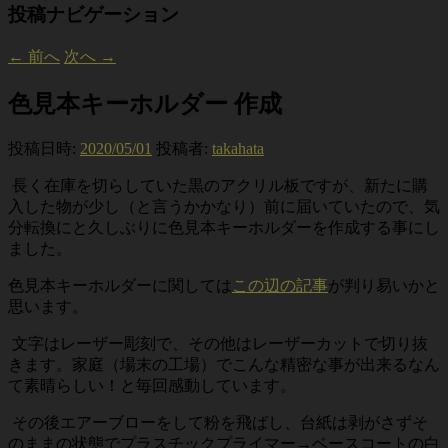
投稿ナビゲーション
←
前へ
次へ
→
色見本キーホルダー 作成
投稿日時:
2020/05/01
投稿者:
takahata
長く在庫を切らしていた黒のアクリル板ですが、新たに購
入した物が少し（と言うかかなり）前に届いていたので、気
分転換にと久しぶりに色見本キーホルダーを作成する事にし
ました。
色見本キーホルダーに関しては
この辺の記事
が判り易いかと
思います。
文字はレーザー彫刻で、その他はレーザーカットで切り抜
きます。家庭（場末の工場）でこんな精密な事が出来るなん
て素晴らしい！と毎回感動しています。
その後エアーブローをして粉を飛ばし、台紙は剥がさずそ
のままの状態でプラスチックプライマー→ベースコートの白