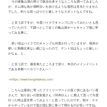
その後亀山湖の周りで散歩出来そうなところを調べてみました
が、ダム湖な為か湖畔沿いを歩けるような場所は見当たりません
でした。釣りも陸っぱりだと厳しそうなスポットなんですね。
と言う訳ですが、今度バイクでキャンプに行ってみたいとも思
っていたので、下調べとして近くの亀山湖オートキャンプ場に寄
ってみる事に。
若い頃はバイクでのキャンプも何度か行っていますが、寝床が
硬いと熟睡出来ない歳になったので、テント泊はちょっと厳しい
かなぁ、と。
と言う訳で、最初来たところまで戻り、本日のメインイベント
である本郷ベーカリーさんへ！
→
https://www.hongobakery.com/
こちらは最初に寄ったファミリーマートの直ぐ傍にあるパン屋
さんで、知り合いの塗装屋さん（GUNさん）に教えて貰って今度
行った時は是非寄ってみよう！と思っていたのです。朝９：００
からやっているので道が混む前に食べて帰れるのが良いですね。