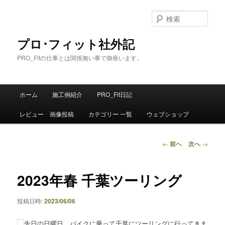
メ
イ
検
ン
索
コ
プロ･フィット社外記
ン
PRO_Fitの仕事とは関係無い事で御座います。
テ
ン
ツ
メ
へ
ホーム
施工例紹介
PRO_Fit日記
イ
移
ン
動
レビュー 画像投稿
カテゴリー 一覧
ウェブショップ
メ
ニ
ュ
投
←
前へ
次へ
→
ー
稿
ナ
ビ
2023年春 千葉ツーリング
ゲ
ー
投稿日時:
2023/06/06
シ
ョ
先日の日曜日、バイクに乗って千葉にツーリングに行ってきま