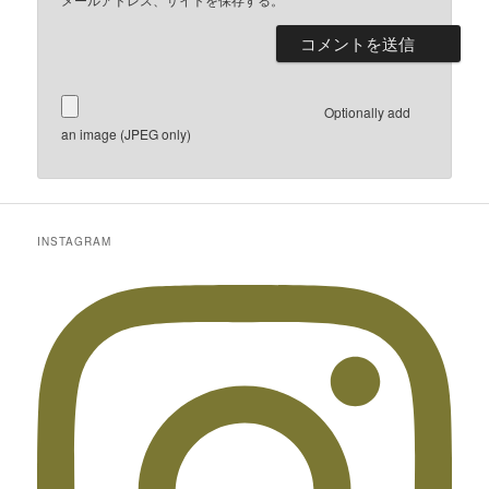
Optionally add
an image (JPEG only)
INSTAGRAM