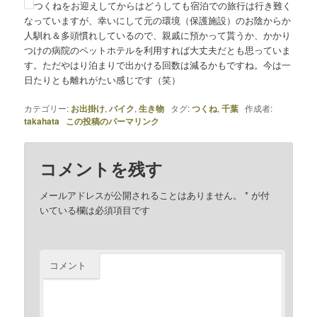
つくねをお迎えしてからはどうしても宿泊での旅行は行き難く
なっていますが、幸いにして元の環境（保護施設）のお陰からか
人馴れ＆多頭慣れしているので、親戚に預かって貰うか、かかり
つけの病院のペットホテルを利用すれば大丈夫だとも思っていま
す。ただやはり泊まりで出かける回数は減るかもですね。今は一
日たりとも離れがたい感じです（笑）
カテゴリー:
お出掛け
,
バイク
,
生き物
タグ:
つくね
,
千葉
作成者:
takahata
この投稿のパーマリンク
コメントを残す
メールアドレスが公開されることはありません。
*
が付
いている欄は必須項目です
コメント