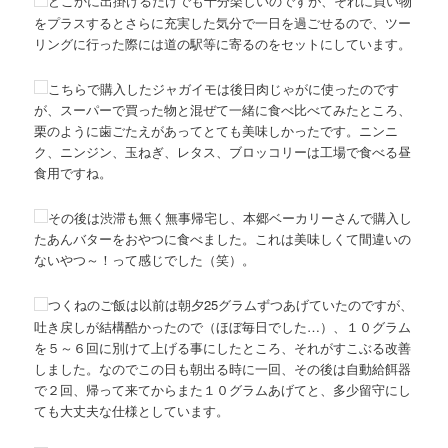
どこかに出掛けるだけでも十分楽しいのですが、それに買い物
をプラスするとさらに充実した気分で一日を過ごせるので、ツー
リングに行った際には道の駅等に寄るのをセットにしています。
こちらで購入したジャガイモは後日肉じゃがに使ったのです
が、スーパーで買った物と混ぜて一緒に食べ比べてみたところ、
栗のように歯ごたえがあってとても美味しかったです。ニンニ
ク、ニンジン、玉ねぎ、レタス、ブロッコリーは工場で食べる昼
食用ですね。
その後は渋滞も無く無事帰宅し、本郷ベーカリーさんで購入し
たあんバターをおやつに食べました。これは美味しくて間違いの
ないやつ～！って感じでした（笑）。
つくねのご飯は以前は朝夕25グラムずつあげていたのですが、
吐き戻しが結構酷かったので（ほぼ毎日でした…）、１０グラム
を５～６回に別けて上げる事にしたところ、それがすこぶる改善
しました。なのでこの日も朝出る時に一回、その後は自動給餌器
で２回、帰って来てからまた１０グラムあげてと、多少留守にし
ても大丈夫な仕様としています。