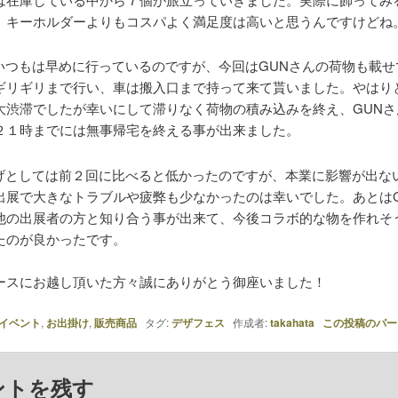
、キーホルダーよりもコスパよく満足度は高いと思うんですけどね
いつもは早めに行っているのですが、今回はGUNさんの荷物も載せ
ギリギリまで行い、車は搬入口まで持って来て貰いました。やはり
大渋滞でしたが幸いにして滞りなく荷物の積み込みを終え、GUNさ
２１時までには無事帰宅を終える事が出来ました。
げとしては前２回に比べると低かったのですが、本業に影響が出な
出展で大きなトラブルや疲弊も少なかったのは幸いでした。あとはG
他の出展者の方と知り合う事が出来て、今後コラボ的な物を作れそ
たのが良かったです。
ースにお越し頂いた方々誠にありがとう御座いました！
イベント
,
お出掛け
,
販売商品
タグ:
デザフェス
作成者:
takahata
この投稿のパー
ントを残す