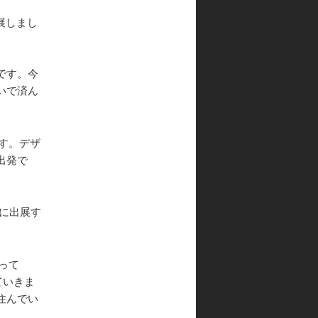
ョ
展しまし
ン
です。今
いで済ん
す。デザ
出発で
に出展す
って
ていきま
住んでい