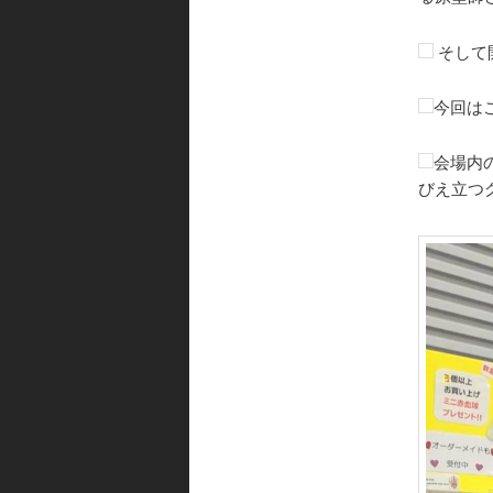
そして
今回は
会場内
びえ立つ