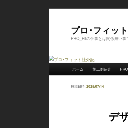
メ
イ
ン
プロ･フィッ
コ
PRO_Fitの仕事とは関係無い
ン
テ
ン
ツ
メ
へ
ホーム
施工例紹介
PRO
イ
移
ン
動
メ
投稿日時:
2025/07/14
ニ
ュ
ー
デザ