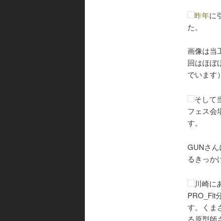
昨年
に
た。
画像は当
回はほぼ
でいます
そして
フェス会
す。
GUNさ
るきっか
川崎に
PRO_F
す。くま
る原型師