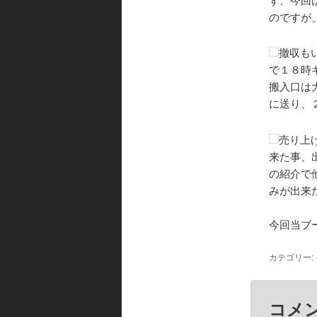
のですが
撤収も
で１８時
搬入口は
に送り、
売り上
来た事、
の紹介で
みが出来
今回当ブ
カテゴリー:
コメ