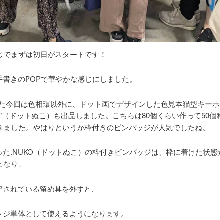
じでまずは初日がスタートです！
手書きのPOPで華やかな感じにしました。
た今回は色相環以外に、ドット画でデザインした色見本猫型キーホ
KO”（ドットぬこ）も出品しました。こちらは80個くらい作って50
きました。やはりというか枠付きのピンバッジが人気でしたね。
った.NUKO（ドットぬこ）の枠付きピンバッジは、枠に着けた状態
となり、
定されている留め具を外すと、
ッジ単体として使えるようになります。