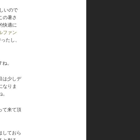
しいので
この暑さ
的快適に
ルファン
持ったし、
すね。
目は少しデ
になりま
ね。
って来て頂
はしておら
ると判る