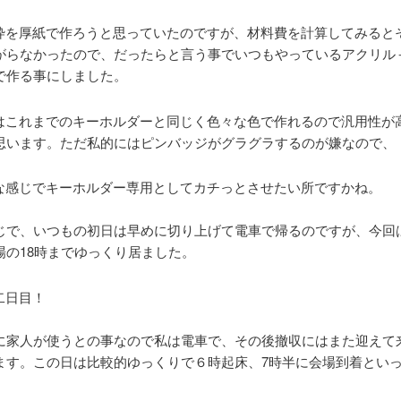
枠を厚紙で作ろうと思っていたのですが、材料費を計算してみると
がらなかったので、だったらと言う事でいつもやっているアクリル
で作る事にしました。
はこれまでのキーホルダーと同じく色々な色で作れるので汎用性が
思います。ただ私的にはピンバッジがグラグラするのが嫌なので、
な感じでキーホルダー専用としてカチっとさせたい所ですかね。
じで、いつもの初日は早めに切り上げて電車で帰るのですが、今回
場の18時までゆっくり居ました。
二日目！
に家人が使うとの事なので私は電車で、その後撤収にはまた迎えて
ます。この日は比較的ゆっくりで６時起床、7時半に会場到着とい