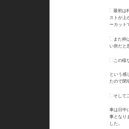
最初は
ストが上
ーカット
また枠
い所だと
この様
という感
たので閉
そして
車は日中
事となり
した。