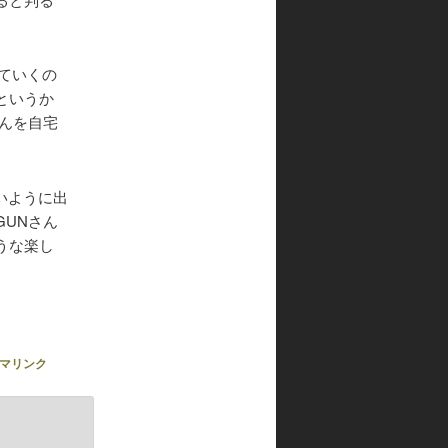
。
ていくの
というか
んを自宅
いように出
UNさん
うな楽し
マリンク