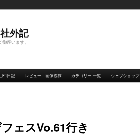
ト社外記
事で御座います。
_Fit日記
レビュー 画像投稿
カテゴリー 一覧
ウェブショップ
フェスVo.61行き