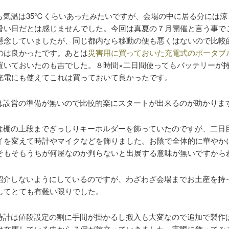
も気温は35℃くらいあったみたいですが、会場の中に居る分には涼
暑い日だとは感じませんでした。今回は真夏の７月開催と言う事で
懸念していましたが、同じ都内なら移動の便も悪くはないので比較
のは良かったです。あとは
災害用に買っておいた充電式のポータブ
置いておいたのも吉でした。８時間×二日間使ってもバッテリーが
充電にも使えてこれは買っておいて良かったです。
は設営の準備が無いので比較的楽にスタートが出来るのが助かりま
は棚の上段までぎっしりキーホルダーを飾っていたのですが、二日
イを変えて時計やマイクなどを飾りました。お陰で全体的に華やか
そもそもうちが何屋なのか判らないと出展する意味が無いですから
紹介しないようにしているのですが、わざわざ会場までお土産を持
してとても有難い限りでした。
時計は値段設定の割に手間が掛かるし搬入も大変なので追加で製作
は在庫している中から７個が旅立っていきました。実際に飾ってみ