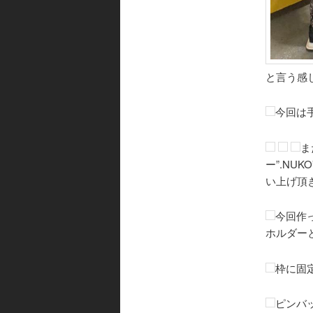
と言う感
今回は
ま
ー”.NU
い上げ頂
今回作
ホルダー
枠に固
ピンバ