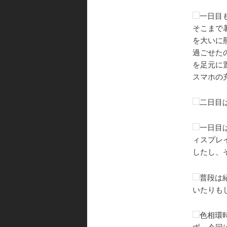
一日目
そこまで
を大いに
過ごせた
を足元に
スマホの
二日目
一日目
ィスプレ
したし、
普段は
いたりも
色相環
ず、今回