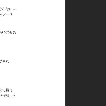
そんなにコ
＋レーザ
高いのも良
は車だっ
来て貰う
った感じで