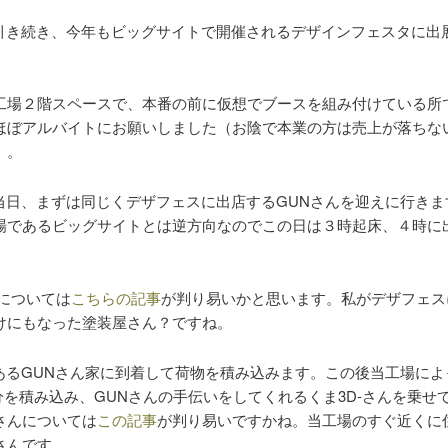
引き続き、今年もビッグサイトで開催されるデザインフェスタに出
工場２階スペースで、本番の前に仮想でブースを組み付けている所
ほぼアルバイトにお願いしました（お陰で本業の方は売上が落ちな
）。
当日、まずは同じくデザフェスに出店するGUNさんを迎えに行きま
場であるビッグサイトとは逆方向なのでこの日は３時起床、４時に
んについては
こちらの記事
が判り易いかと思います。私がデザフェス
けにもなった塗装屋さん？ですね。
あるGUNさん家に到着して荷物を積み込みます。この後当工場によ
it分を積み込み、GUNさんの手伝いをしてくれるくま3D-さんを乗せ
さんについては
この記事
が判り易いですかね。当工場のすぐ近くに
さんです。