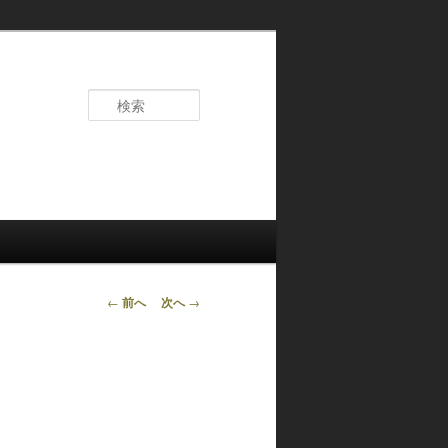
検
索
投
←
前へ
次へ
→
稿
ナ
ビ
ゲ
ー
シ