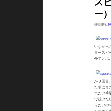
ス
ー
ー
シ
ョ
ン
投稿日時:
20
いなかっ
タースピ
外すとボ
か３回目
た頃にま
れだけ塗
で続けた
りたいの
ターの方