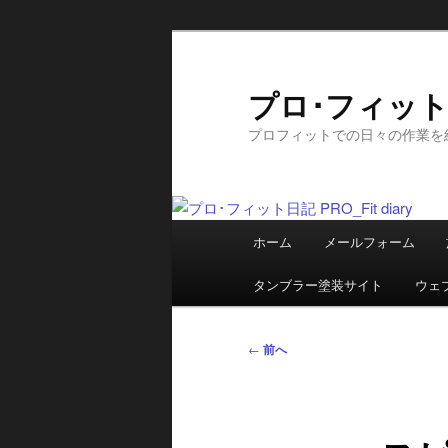
メ
イ
ン
プロ･フィット日記
コ
プロフィットでの日々の作業を
ン
テ
ン
ツ
メ
へ
ホーム
メールフォーム
イ
移
ン
動
タンブラー塗装サイト
ウェ
メ
ニ
投
←
前へ
ュ
稿
ー
ナ
ビ
ゲ