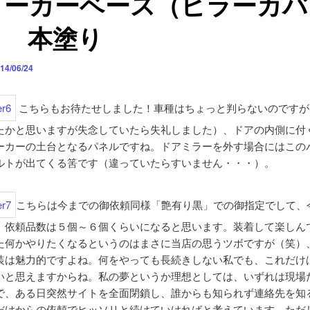
ピーカーベース（ピラーカバ
） 本塗り
14/06/24
こちらもお待たせしました！車種はちょっと判らないのですが
たかと思いますが失念していたら失礼しました）、ドアの内側に付
ーカーの土台となるパネルですね。ドアミラーを外す場合にはこの
ルトが出てくる筈です（違っていたらすいません・・・）。
こちらは今までの御依頼同様「艶有り黒」での御指定でして、
、依頼品数は５個～６個くらいになると思います。装着して楽しん
た何かやりたくなるというのはまさに当店の思うツボですが（笑）
装は魅力的ですよね。何をやっても長続きしない私でも、これだけ
いと思えますからね。私の夢というか理想としては、いずれは現場
で、ある日突然サイトを全面閉鎖し、誰からも知られず連絡先を知
だけからの依頼でヒッソリと続けていければと考えています。ただ