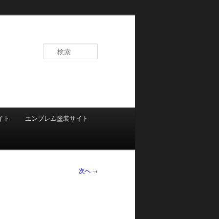
検
索
イト
エンブレム塗装サイト
次へ
→