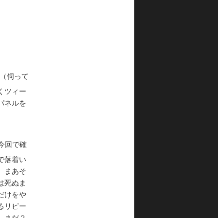
（伺って
くツィー
パネルを
今回で確
で落着い
、まあそ
は死ぬま
だけをや
るリピー
しまだ２