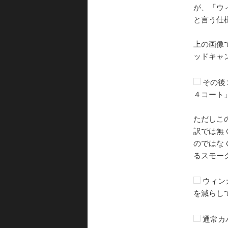
が、「ウ
と言う仕
上の画像
ッドキャ
その後
４コート
ただしこ
訳では無
のではな
るスモー
ウィン
を減らし
通常カ