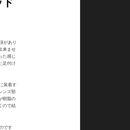
ッド
項があり
出来ませ
った感じ
た足付け
に装着す
レンズ部
が樹脂の
くので結
のです