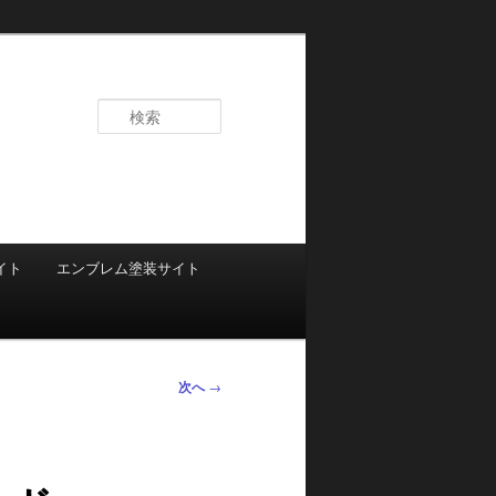
検
索
イト
エンブレム塗装サイト
次へ
→