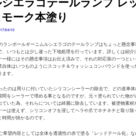
ルシエラゴテールランプ レ
スモーク本塗り
17/04/10
のランボールギーニムルシエラゴのテールランプはちょっと懸念事
で、いつもとは少し違った下地処理を行っています。詳しくは紹介
ナー様にはその懸念事項はお伝え済みで、それの対応策の一つとい
業自体はいつものようにスコッチ＆ウォッシュコンパウンドを使っ
ります。
ったのは周りに付いていたシリコンシーラーの除去で、どの道車体
隙間をシーラーで埋める事となるのですが、元々塗られていた物が
出ていた為、それらについては綺麗に除去しています。被塗物素材
ナーは使えず、シリコンオフを浸してヘラや爪でネチネチと取り除
と時間が掛かるのです。
ご希望内容としては全体を透過性の赤で塗る「レッドテール化」な