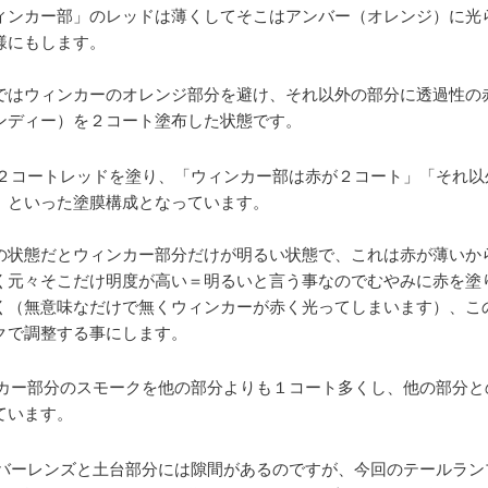
ィンカー部」のレッドは薄くしてそこはアンバー（オレンジ）に光
様にもします。
ではウィンカーのオレンジ部分を避け、それ以外の部分に透過性の
ンディー）を２コート塗布した状態です。
２コートレッドを塗り、「ウィンカー部は赤が２コート」「それ以
」といった塗膜構成となっています。
の状態だとウィンカー部分だけが明るい状態で、これは赤が薄いか
く元々そこだけ明度が高い＝明るいと言う事なのでむやみに赤を塗
く（無意味なだけで無くウィンカーが赤く光ってしまいます）、こ
クで調整する事にします。
カー部分のスモークを他の部分よりも１コート多くし、他の部分と
ています。
バーレンズと土台部分には隙間があるのですが、今回のテールラン