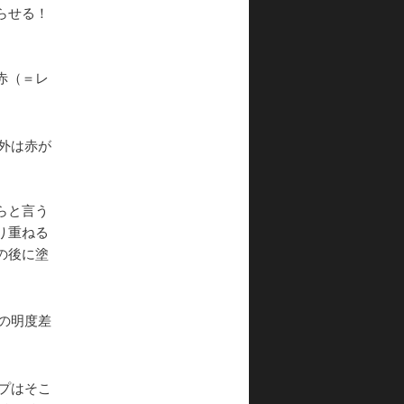
らせる！
赤（＝レ
外は赤が
らと言う
り重ねる
の後に塗
の明度差
プはそこ