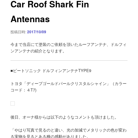
Car Roof Shark Fin
ー
シ
Antennas
ョ
ン
投稿日時:
2017/10/09
今まで当店にて塗装のご依頼を頂いたルーフアンテナ、ドルフィ
ンアンテナの紹介となります。
■ビートソニック ドルフィンアンテナTYPE9
トヨタ「ディープゴールドパールクリスタルシャイン」（カラー
コード：４T7)
後日、オーナ様からは以下のようなコメントも頂けました。
「やはり写真で見るのと違い、光の加減でメタリックの色が変わ
る実物を見るとある種の感動がありました。