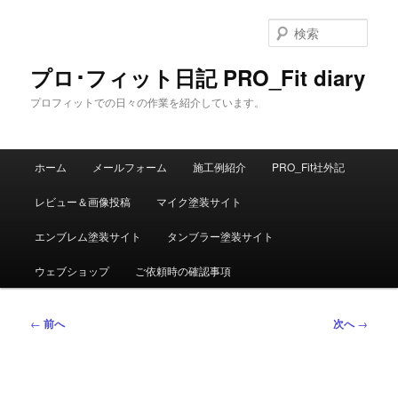
メ
イ
検
ン
索
コ
プロ･フィット日記 PRO_Fit diary
ン
プロフィットでの日々の作業を紹介しています。
テ
ン
ツ
メ
へ
ホーム
メールフォーム
施工例紹介
PRO_Fit社外記
イ
移
ン
動
レビュー＆画像投稿
マイク塗装サイト
メ
ニ
エンブレム塗装サイト
タンブラー塗装サイト
ュ
ー
ウェブショップ
ご依頼時の確認事項
投
←
前へ
次へ
→
稿
ナ
ビ
ゲ