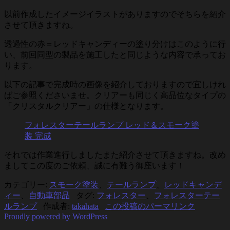
以前作成したイメージイラストがありますのでそちらを紹介
させて頂きますね。
透過性の赤＝レッドキャンディーの塗り分けはこのように行
い、前回同型の製品を施工したと同じような内容で承ってお
ります。
以下の記事で完成時の画像を紹介しておりますので宜しけれ
ばご参照くださいませ。クリアーも同じく高品位なタイプの
「クリスタルクリアー」の仕様となります。
フォレスターテールランプ レッド＆スモーク塗
装 完成
それでは作業進行しましたまた紹介させて頂きますね。改め
ましてこの度のご依頼、誠に有難う御座います！
カテゴリー:
スモーク塗装
、
テールランプ
、
レッドキャンデ
ィー
、
自動車部品
タグ:
フォレスター
、
フォレスターテー
ルランプ
作成者:
takahata
この投稿のパーマリンク
Proudly powered by WordPress