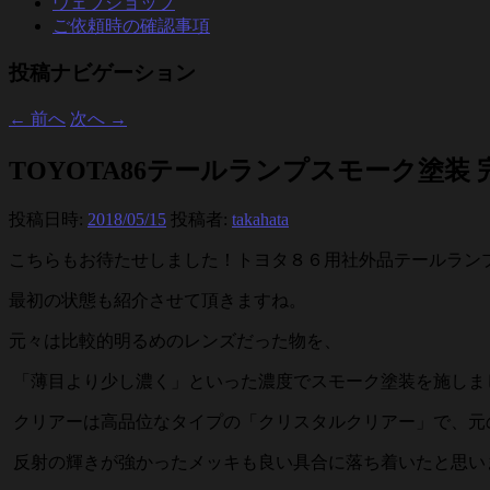
ウェブショップ
ご依頼時の確認事項
投稿ナビゲーション
←
前へ
次へ
→
TOYOTA86テールランプスモーク塗装 
投稿日時:
2018/05/15
投稿者:
takahata
こちらもお待たせしました！トヨタ８６用社外品テールラン
最初の状態も紹介させて頂きますね。
元々は比較的明るめのレンズだった物を、
「薄目より少し濃く」といった濃度でスモーク塗装を施しま
クリアーは高品位なタイプの「クリスタルクリアー」で、元
反射の輝きが強かったメッキも良い具合に落ち着いたと思い