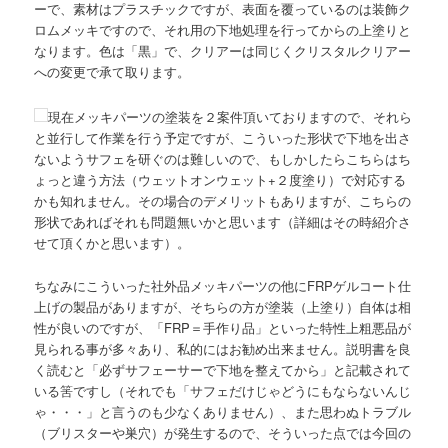
ーで、素材はプラスチックですが、表面を覆っているのは装飾ク
ロムメッキですので、それ用の下地処理を行ってからの上塗りと
なります。色は「黒」で、クリアーは同じくクリスタルクリアー
への変更で承て取ります。
現在メッキパーツの塗装を２案件頂いておりますので、それら
と並行して作業を行う予定ですが、こういった形状で下地を出さ
ないようサフェを研ぐのは難しいので、もしかしたらこちらはち
ょっと違う方法（ウェットオンウェット+２度塗り）で対応する
かも知れません。その場合のデメリットもありますが、こちらの
形状であればそれも問題無いかと思います（詳細はその時紹介さ
せて頂くかと思います）。
ちなみにこういった社外品メッキパーツの他にFRPゲルコート仕
上げの製品がありますが、そちらの方が塗装（上塗り）自体は相
性が良いのですが、「FRP＝手作り品」といった特性上粗悪品が
見られる事が多々あり、私的にはお勧め出来ません。説明書を良
く読むと「必ずサフェーサーで下地を整えてから」と記載されて
いる筈ですし（それでも「サフェだけじゃどうにもならないんじ
ゃ・・・」と言うのも少なくありません）、また思わぬトラブル
（ブリスターや巣穴）が発生するので、そういった点では今回の