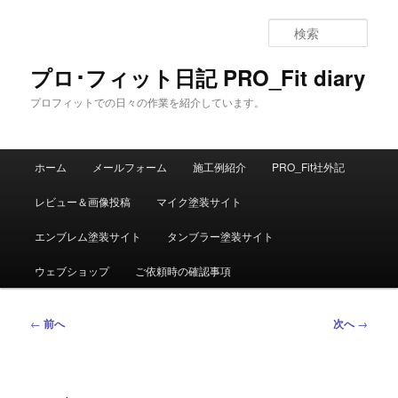
メ
イ
検
ン
索
コ
プロ･フィット日記 PRO_Fit diary
ン
プロフィットでの日々の作業を紹介しています。
テ
ン
ツ
メ
へ
ホーム
メールフォーム
施工例紹介
PRO_Fit社外記
イ
移
ン
動
レビュー＆画像投稿
マイク塗装サイト
メ
ニ
エンブレム塗装サイト
タンブラー塗装サイト
ュ
ー
ウェブショップ
ご依頼時の確認事項
投
←
前へ
次へ
→
稿
ナ
ビ
ゲ