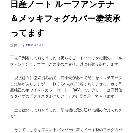
日産ノート ルーフアンテナ
ー
シ
＆メッキフォグカバー塗装承
ョ
ン
ってます
投稿日時:
2019/09/06
先日到着しておりました（恐らくビートソニック社製の）ドル
フィンアンテナです。この度のご依頼、誠に有難う御座います！
現状は白に塗装済み品で、若干傷があってそこをタッチアップ
した跡がありますが、これくらいなら問題はありません。色は日
産純正のホワイト（カラーコード：QAY）で、クリアーは高品位
なタイプの「クリスタルクリアー」の仕様で承っております。
土台は外しておきました。塗装後に元の通りに組み付けておき
ます。
そしてこちらはフロントバンパーに着くメッキ製のフォグカバ