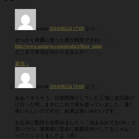
watari
2016/06/24 17:09
より:
せっかく綺麗に塗った床が残念ですね・・・。
http://www.somayq.com/product/floor_paint
どこまで本当か分かりませんが・・・。
返信
↓
pro-fit
2016/06/24 19:00
より:
ああ！そうそう、以前間借りしていた工場に先日遊び
に行った時、まさにこれで床を塗っていました。凄く
高いらしいのですが、結果は良いみたいです。
ちなみに動画も全部みました！「油まみれでもOK」と
言いつつ、塗装前に完全に脱脂足付けしてるじゃん！
ってツッコミましたよ（笑）。