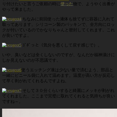
り付けたいと言うご依頼の時に
使った
物で、ようやく出番が
やって来ました。
ちなみに前回使った液体も捨てずに容器に入れて
取ってあります。シリコーン製のパッキンで、全方向にロッ
クが付いているのでかなりちゃんと密封してくれます。これ
が良いですよ。
ｺﾞﾎﾞっと（気分を悪くして戻す感じで）。
いや、臭いなどは全くしないのですが、なんだか福神漬けに
しか見えないのが不思議です。
使うエッチング液は少ない量で済むよう、部品と
一緒にビニール袋に入れて温めます。温度が高い方が反応し
て早く剥がれてくれるんですよね。
そして３０分くらいすると綺麗にメッキが剥がれ
てくれました。ここまで完璧に取れてくれると気持ちが良い
ですね～。