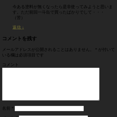
今ある塗料が無くなったら是非使ってみようと思いま
す。ただ前回一斗缶で買ったばかりでして・・・
（苦）
返信
↓
コメントを残す
メールアドレスが公開されることはありません。
*
が付いて
いる欄は必須項目です
コメント
名前
*