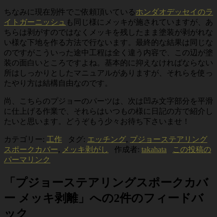
ちなみに現在別件でご依頼頂いている
ホンダオデッセイのラ
イトガーニッシュ
も同じ様にメッキが施されていますが、あ
ちらは剥がすのではなくメッキを残したまま塗装が剥がれな
い様な下地を作る方法で行ないます。最終的な結果は同じな
のですがこういった途中工程は全く違う内容で、この辺が塗
装の面白いところですよね。基本的に抑えなければならない
所はしっかりとしたマニュアルがありますが、それらを使っ
たやり方は結構自由なのです。
尚、こちらのプジョーのパーツは、次は凹み文字部分を平滑
に仕上げる作業で、それらはいつもの様に日記の方で紹介し
たいと思います。どうぞもう少々お待ち下さいませ！
カテゴリー:
工作
タグ:
エッチング
,
プジョーステアリング
スポークカバー
,
メッキ剥がし
作成者:
takahata
この投稿の
パーマリンク
「
プジョーステアリングスポークカバ
ー メッキ剥離
」への2件のフィードバ
ック