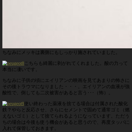
ちなみにメッキは裏側にもしっかり施されていました。
こちらも綺麗に剥がれてくれました。酸の力って
本当に凄いです。
ちなみに子供の頃にエイリアンの映画を見てあまりの怖さに
その後トラウマになりました・・・。エイリアンの血液が強
酸性で、倒しても二次被害があると言う･･･（怖）。
使い終わった薬液を捨てる場合は付属された酸化
鉄？やらと反応させ、さらにセメントで固めて通常ゴミ（燃
えないゴミ）として捨てられるようになっています。ただう
ちの場合は今後も使う機会があると思うので、再度タッパに
入れて保管しておきます。