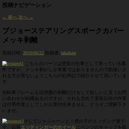
投稿ナビゲーション
←
前へ
次へ
→
プジョーステアリングスポークカバー
メッキ剥離
投稿日時:
2016/06/22
投稿者:
takahata
こちらのパーツは塗装の仕事として承っている案
件ですが、メッキ剥がしが本業ではありませんので勘違いさ
れる方が居ないようこちらの社外記で紹介させて頂いていま
す。
自転車フレームも旧塗膜の剥離だけをして欲しいと言うお問
い合わせが結構あるのですが、それも含めて塗装以外の作業
は付帯作業としてしかお受付出来ません。どうぞご理解下さ
いませ。
そしてジャジャーンと！虎の子のエッチング液で
す。以前
エッティンガーのホイール
にベンツのキャップを取