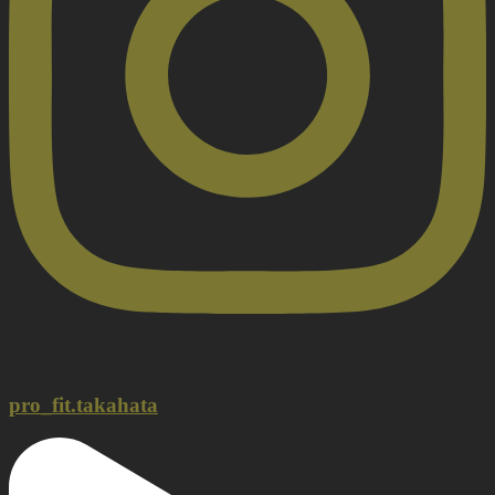
pro_fit.takahata