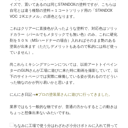
イズで、置いてあるのは同じSTANDOXの塗料ですが、こちらは
自宅とは違う種類の塗料＝１コートソリッド用の「STANDOX
VOC ２Kエナメル」の原色となります。
これはクリアーに直接色が入ったような塗料で、対応色はソリッ
ドカラー（パールでもメタリックでも無い色）のみ、これに硬化
剤を５０％（MSハードナーの場合）入れればそのまま艶のある
塗装が出来ます（ただしデメリットもあるので私的には殆ど使っ
ていません）。
尚これらミキシングマシーンについては、以前アートトイペイン
ターのGUNさんが工場に遊びに来た時に動画を撮影していて、以
下のサイトページでは実際に稼働している姿が見れるのでどうい
った物なのかが判り易いかと思います。
にんにき日記→
■プロの塗装屋さんに遊びに行ってきました。
業界ではもう一般的な物ですが、普通の方からするとこの動きは
ちょっと想像出来ないみたいですね。
ちなみに工場で使う分はわざわざ小分けボトルに入れて持って