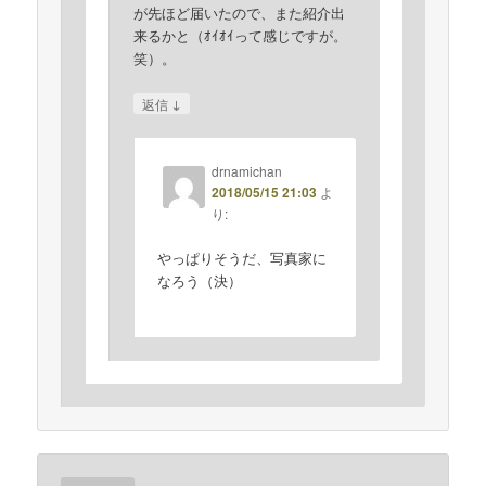
が先ほど届いたので、また紹介出
来るかと（ｵｲｵｲって感じですが。
笑）。
↓
返信
drnamichan
2018/05/15 21:03
よ
り:
やっぱりそうだ、写真家に
なろう（決）