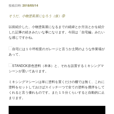
ョ
投稿日時:
2018/05/14
ン
そうだ、小物塗装屋になろう（仮）⑨
以前紹介した、小物塗装屋になるまでの経緯とか方法とかを紹介
した記事の続きみたいな事になります。今回は「自宅編」みたい
な感じですかね。
自宅には１０坪程度のガレージと言うか土間のような作業場が
あって、
STANDOX原色塗料（本体）と、それを設置するミキシングマ
シーンが置いてあります。
ミキシングマシーンは単に塗料を置くだけの棚では無く、これに
塗料をセットしておけばスイッチ一つで全ての塗料を攪拌をして
くれると言う優れものです。また１５分くらいすると自動的に止
まります。