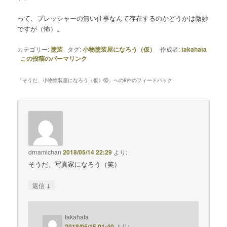
って、プレッシャーの無い仕事なんて存在するのかどうかは微妙
ですが（怖）。
カテゴリー:
塗装
タグ:
小物塗装屋になろう（仮）
作成者:
takahata
この投稿のパーマリンク
「
そうだ、小物塗装屋になろう（仮）⑩
」への8件のフィードバック
drnamichan
2018/05/14 22:29
より:
そうだ、写真家になろう（笑）
↓
返信
takahata
2018/05/15 01:40
より: