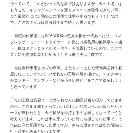
行っていて、これが少々面倒な事ではありますが、今の工場には
もうこのミキシングマシーンを置くスペースが確保できない事、
また最終的には自宅のこの場所で仕事をするつもり（！）なの
で、このスタイルは多分最後まで続くと思います。
自宅の作業場にはSTANDOXの色見本帳が一式あったり、コン
プレッサーにエアードライヤー、排気には業務用の換気扇を２機
（一個はダクト＆フィルター付き）も設置しているので、ここで
直ぐに小物塗装屋を始める！と言う事も実は可能です。
今は自転車用とカブの車庫、またちょっとした軽作業を行う程
度になっていますが、いずれ今の工場を引き揚げて、マイクやリ
モコンキー、タンブラーなど極小さい物だけをここで塗装しよう
と思っています。
今の工場は賃貸で、当然それなりに固定経費が掛かっています
から、このまま歳をとっていけば仕上がりのレベルが落ちたりペ
ースが遅れたりと、今の状況を維持するのは難しくなっていくと
考えています。これは車を塗っていた時にも感じていた事で、そ
れ故に今の形態となった訳ですが、さらに歳をとれば次の段階に
行く必要があるという訳です。