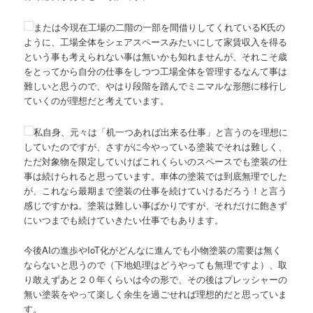
または今現在工場の二階の一部を間借りしてくれているK氏の
ように、工場全体をシェアスペースみたいにして家賃収入を得る
という事も考えられない事は無いかも知れませんが、それこそ歳
をとってから自分の仕事をしつつ工場全体を管理するなんて事は
難しいと思うので、やはり段階を踏んでミニマルな形態に移行し
ていくのが理想だと考えています。
私自身、元々は「机一つあれば出来る仕事」と言うのを理想に
していたのですが、さすがに今やっている塗装でそれは難しく、
ただ対象物を限定していけばこれくらいのスペースでも塗装の仕
事は続けられると思っています。車体の塗装では到底無理でした
が、これなら最期まで塗装の仕事を続けていけるだろう！と言う
感じですかね。塗装は難しい事ばかりですが、それだけに飽きず
にいつまでも続けていきたい仕事でもあります。
今後AIの進歩やIoT化がどんなに進んでも小物塗装の需要は無く
ならないと思うので（下地処理はどうやっても無理ですよ）、取
り敢えずあと２０年くらいは今の形で、その後はプレッシャーの
無い塗装をやって楽しく余生を過ごせれば理想的だと思っていま
す。