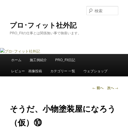
メ
イ
検
ン
索
コ
プロ･フィット社外記
ン
PRO_Fitの仕事とは関係無い事で御座います。
テ
ン
ツ
へ
メ
移
ホーム
施工例紹介
PRO_Fit日記
イ
動
ン
レビュー 画像投稿
カテゴリー 一覧
ウェブショップ
メ
ニ
ュ
投
←
前へ
次へ
→
ー
稿
ナ
ビ
そうだ、小物塗装屋になろう
ゲ
ー
（仮）⑩
シ