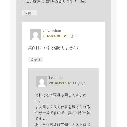
そこ、稼ぎには興味があります！（笑）
↓
返信
drnamichan
2018/05/15 13:17
より:
真面目にやると儲かりません⤵︎
↓
返信
takahata
2018/05/15 18:11
より:
それはどの職種も同じですよね
～。
まあ楽しく長く仕事を続けられる
のが一番ですので、真面目が一番
ですよ。
あ、そう言えば二個目のストロボ