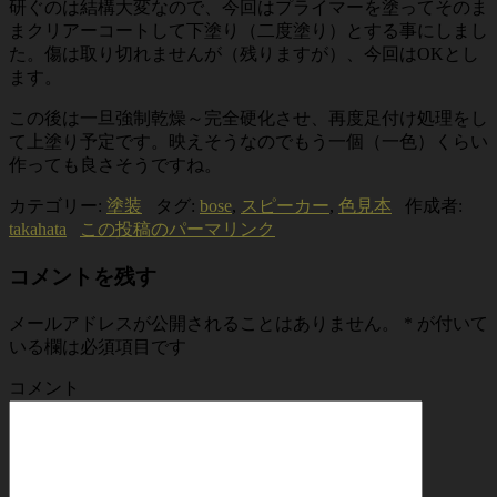
研ぐのは結構大変なので、今回はプライマーを塗ってそのま
まクリアーコートして下塗り（二度塗り）とする事にしまし
た。傷は取り切れませんが（残りますが）、今回はOKとし
ます。
この後は一旦強制乾燥～完全硬化させ、再度足付け処理をし
て上塗り予定です。映えそうなのでもう一個（一色）くらい
作っても良さそうですね。
カテゴリー:
塗装
タグ:
bose
,
スピーカー
,
色見本
作成者:
takahata
この投稿のパーマリンク
コメントを残す
メールアドレスが公開されることはありません。
*
が付いて
いる欄は必須項目です
コメント