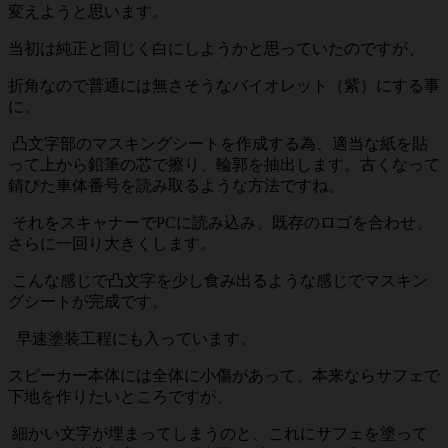
変えようと思います。
当初は純正と同じく白にしようかと思っていたのですが、
折角なので普通には無さそうなバイオレット（紫）にする事
に。
凸文字部のマスキングシートを作成する為、適当な紙を貼
って上から鉛筆の芯で擦り、輪郭を抽出します。古くなって
錆びた車体番号を読み取るような方法ですね。
それをスキャナーでPCに読み込み、既存のロゴを合わせ、
さらに一回り大きくします。
こんな感じで凸文字を少し食み出るような感じでマスキン
グシートが完成です。
早速塗装工程にも入っています。
スピーカー本体には全体に小傷があって、本来ならサフェで
下地を作りたいところですが、
細かい文字が埋まってしまうのと、これにサフェを塗って