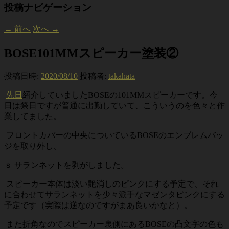
投稿ナビゲーション
←
前へ
次へ
→
BOSE101MMスピーカー塗装②
投稿日時:
2020/08/10
投稿者:
takahata
先日
紹介していましたBOSEの101MMスピーカーです。今
日は祭日ですが普通に出勤していて、こういうのを色々と作
業してました。
フロントカバーの中央についているBOSEのエンブレムバッ
ジを取り外し、
ｓ サランネットを剥がしました。
スピーカー本体は淡い艶消しのピンクにする予定で、それ
に合わせてサランネットを少々派手なマゼンタピンクにする
予定です（実際は逆なのですがまあ良いかなと）。
また折角なのでスピーカー裏側にあるBOSEの凸文字の色も