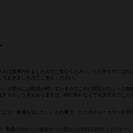
す
ネルは無事外れましたのでご安心ください。ただ外すのにはち
しておきましたのでご安心ください。
レンズ部分には配線が付いているのでこれの固定がちょっと微
化するという手もありますが、特に使わなくても大丈夫でした
にして一体感を出したい」との事で、ただボディーカラーが不
が、数冊の中から一番近かった色はこのPEUGEOT（プジョー