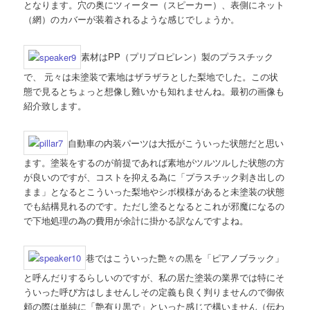
となります。穴の奥にツィーター（スピーカー）、表側にネット
（網）のカバーが装着されるような感じでしょうか。
素材はPP（プリプロピレン）製のプラスチック
で、 元々は未塗装で素地はザラザラとした梨地でした。この状
態で見るとちょっと想像し難いかも知れませんね。最初の画像も
紹介致します。
自動車の内装パーツは大抵がこういった状態だと思い
ます。塗装をするのが前提であれば素地がツルツルした状態の方
が良いのですが、コストを抑える為に「プラスチック剥き出しの
まま」となるとこういった梨地やシボ模様があると未塗装の状態
でも結構見れるのです。ただし塗るとなるとこれが邪魔になるの
で下地処理の為の費用が余計に掛かる訳なんですよね。
巷ではこういった艶々の黒を「ピアノブラック」
と呼んだりするらしいのですが、私の居た塗装の業界では特にそ
ういった呼び方はしませんしその定義も良く判りませんので御依
頼の際は単純に「艶有り黒で」といった感じで構いません（伝わ