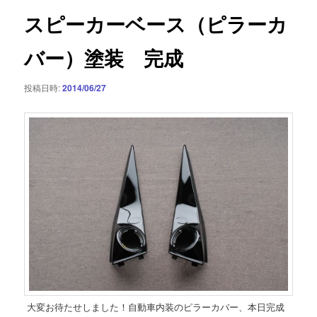
ゲ
スピーカーベース（ピラーカ
ー
シ
バー）塗装 完成
ョ
ン
投稿日時:
2014/06/27
大変お待たせしました！自動車内装のピラーカバー、本日完成