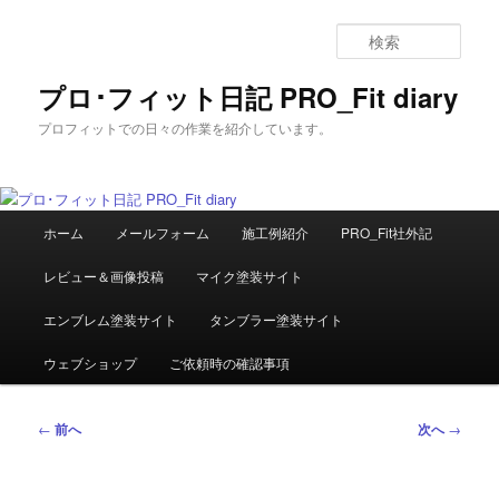
メ
イ
検
ン
索
コ
プロ･フィット日記 PRO_Fit diary
ン
プロフィットでの日々の作業を紹介しています。
テ
ン
ツ
へ
メ
移
ホーム
メールフォーム
施工例紹介
PRO_Fit社外記
イ
動
ン
レビュー＆画像投稿
マイク塗装サイト
メ
ニ
エンブレム塗装サイト
タンブラー塗装サイト
ュ
ー
ウェブショップ
ご依頼時の確認事項
投
←
前へ
次へ
→
稿
ナ
ビ